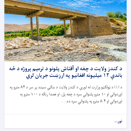
د کندز ولایت د چغه او آقتاش پلونو د ترمیم پروژه د څه
باندې ۱۲ میلیونه افغانیو په ارزښت جریان لري
د ا.ا.ا د ټولګټو وزارت له لوري د کندز ولایت د بنګي سیند پر سر د
۸۴
مترو په
اوږدوالي او
۱۰
مترو پلنوالي سره د چغه پل، او همدا رنګه د
۱۰۰
مترو په
اوږدوالي او
۸.۴
مترو په پلنوالي سره ده. . .
نور...