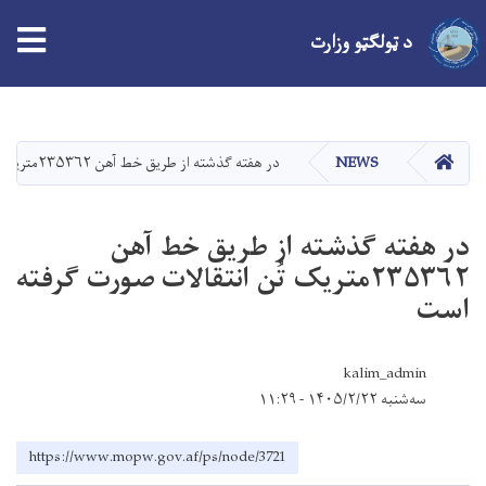
tion
د ټولګټو وزارت
اصلي
منځپانګه
دانګل
کور
NEWS
در هفته گذشته از طریق خط آهن ۲۳۵۳۶۲متریک تُن انتقالات صورت گرفته است
در هفته گذشته از طریق خط آهن
۲۳۵۳۶۲متریک تُن انتقالات صورت گرفته
است
kalim_admin
سه‌شنبه ۱۴۰۵/۲/۲۲ - ۱۱:۲۹
https://www.mopw.gov.af/ps/node/3721