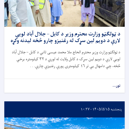
د ټولګټو وزارت محترم وزیر د کابل – جلال آباد لویې
لارې د دویم لین سړک له رغنیزو چارو څخه لیدنه وکړه
د ټولګټو وزارت وزیر محترم الحاج ملا محمد عیسی ثاني د کابل – جلال آباد
لویې لارې د دویم لین سړک د کابل ولايت له لوري د
۳۲
کیلومتره برخې
څخه، چې دامهال یې تر
۱۶
کیلومترۍ پورې رغنیزې چارې. . .
نور...
پنجشنبه ۱۴۰۵/۵/۱۵ - ۱۰:۲۷