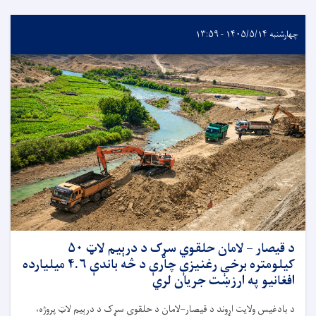
چهارشنبه ۱۴۰۵/۵/۱۴ - ۱۳:۵۹
د قیصار – لامان حلقوي سړک د درېیم لاټ ۵۰
کیلومتره برخې رغنیزې چارې د څه باندې ۴.۶ میلیارده
افغانیو په ارزښت جریان لري
د بادغیس ولایت اړوند د قیصار–لامان د حلقوي سړک د درېیم لاټ پروژه،