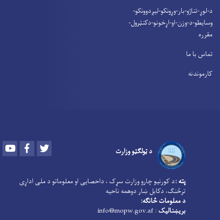
د-لوړ-تناژو-بار-وړونکو-لیږدوونکو-
وسایطو-د-وزن-او-اړخونو-دکنټرول-
مقرره
تماس با ما
کارموندنه
Youtube
Facebook
Twitter
د ټولګټو وزارت
پته :
د کورنیو چارو وزارت سړک ، داحصایی او معلوماتو د ملی اداړی
ترڅنګ، دکابل ښار دوهمه ناحیه
د معلومات څانګه:
بریښنالیک
: info@mopw.gov.af