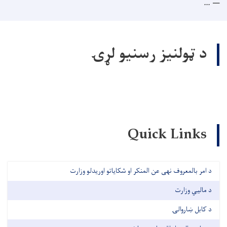
...
د ټولنیز رسنیو لړۍ
Quick Links
د امر بالمعروف نهی عن المنکر او شکایاتو اوریدلو وزارت
د مالیي وزارت
د کابل ښاروالۍ