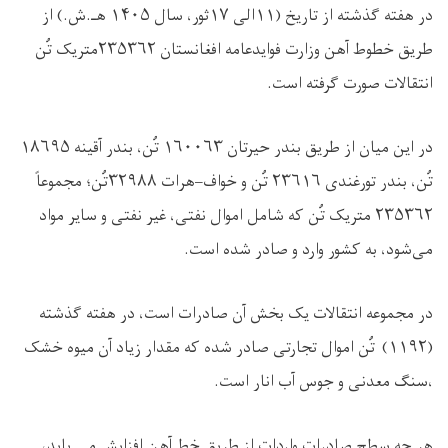
در هفته گذشته از تاریخ (
۱۱
الی
۱۷
ثور، سال
۱۴۰۵
هـ.ش.) از
طریق خطوط آهن وزارت فوایدعامه افغانستان
۲۳۵۳۶۲
متریک تُن
انتقالات صورت گرفته است
.
در این میان از طریق بندر حیرتان
۱۶۰۰۶۳
تُن، بندر آقینه
۱۸۶۹۵
تُن، بندر تورغندی
۲۳۶۱۶
تُن و خواف–هرات
۳۲۹۸۸
تُن؛ مجموعاً
۲۳۵۳۶۲
متریک تُن که شامل اموال نفتی، غیر نفتی و سایر مواد
می‌شود، به کشور وارد و صادر شده است
.
در مجموعه انتقالات یک بخش آن صادرات است، در هفته گذشته
(
۱۱۹۲)
تُن اموال تجارتی صادر شده که مقدار زیاد آن میوه خشک
،سنگ معدنی و جوس آب انار است
.
هر چه سطح صادرات واردات از طریق خط آهن افزایش می یابد،