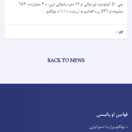
چې ۵۰ کیلومتره اوږدوالی او ۱۲ متره پلنوالی لري، د ۴ میلیارده، ۶۵۲
میلیونه او ۵۳۶ زره افغانیو په ارزښت د ا.ا.ا د ټولګټو. . .
نور...
BACK TO NEWS
قوانین او پالیسۍ
د ټولګټو وزارت استراتیژی