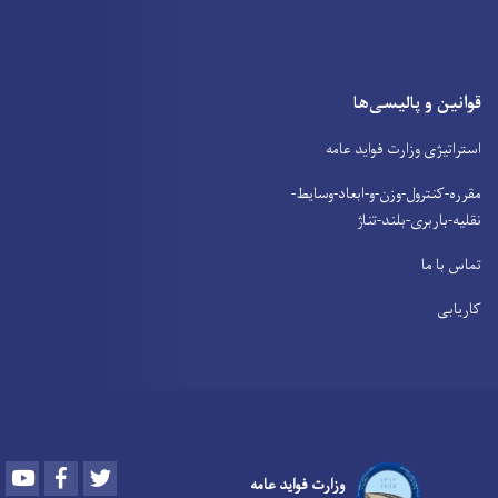
قوانین و پالیسی‌ها
استراتیژی وزارت فواید عامه
مقرره-کنترول-وزن-و-ابعاد-وسایط-
نقلیه-باربری-بلند-تناژ
تماس با ما
کاریابی
Youtube
Facebook
Twitter
وزارت فواید عامه