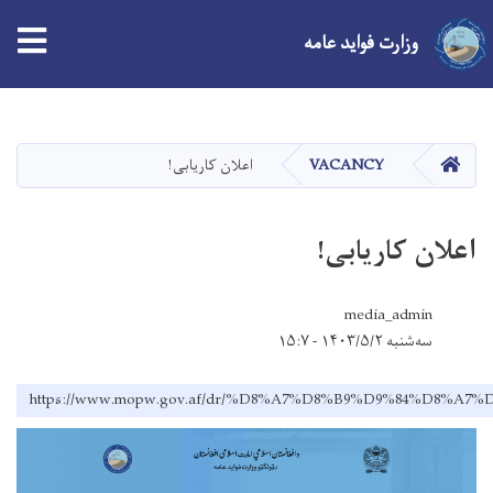
وزارت فواید عامه
Skip
to
main
صفحه اصلی
VACANCY
اعلان کاریابی!
content
اعلان کاریابی!
media_admin
سه‌شنبه ۱۴۰۳/۵/۲ - ۱۵:۷
https://www.mopw.gov.af/dr/%D8%A7%D8%B9%D9%84%D8%