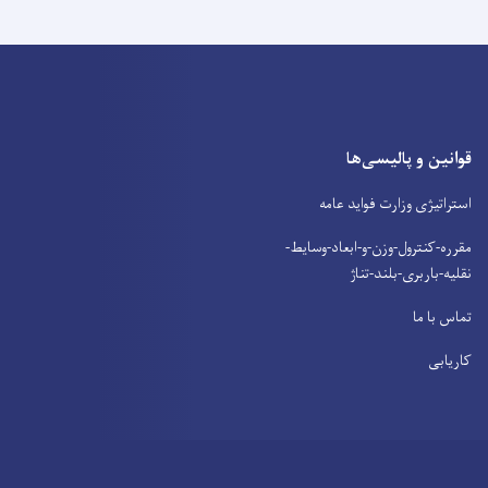
قوانین و پالیسی‌ها
استراتیژی وزارت فواید عامه
مقرره-کنترول-وزن-و-ابعاد-وسایط-
نقلیه-باربری-بلند-تناژ
تماس با ما
کاریابی