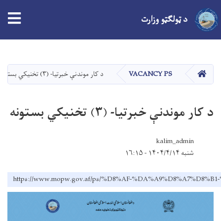
د ټولګټو وزارت
اصلي
منځپانګه
دانګل
کور
VACANCY PS
د کار موندنې خبرتیا- (۳) تخنيكي بستونه
د کار موندنې خبرتیا- (۳) تخنيكي بستونه
kalim_admin
شنبه ۱۴۰۴/۴/۱۴ - ۱۶:۱۵
https://www.mopw.gov.af/ps/%D8%AF-%DA%A9%D8%A7%