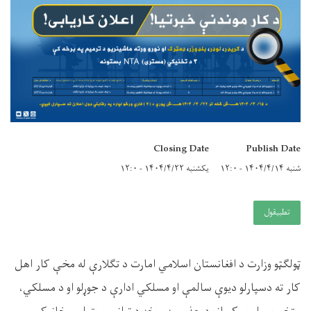
Closing Date
Publish Date
شنبه ۱۴۰۴/۴/۱۴ - ۱۲:۰
یکشنبه ۱۴۰۴/۴/۲۲ - ۱۲:۰
تطبيقول
ټو
لګټو
وزارت د افغانستان اسلامي امارت د تگلارې له مخې کار اهل
کار ته دسپارلو ديوې سالمې او مسلکي ادارې د جوړلو او د مسلکي،