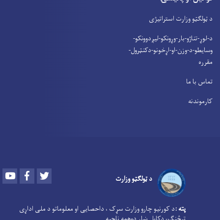
د ټولګټو وزارت استراتیژی
د-لوړ-تناژو-بار-وړونکو-لیږدوونکو-
وسایطو-د-وزن-او-اړخونو-دکنټرول-
مقرره
تماس با ما
کارموندنه
Youtube
Facebook
Twitter
د ټولګټو وزارت
پته :
د کورنیو چارو وزارت سړک ، داحصایی او معلوماتو د ملی اداړی
ترڅنګ، دکابل ښار دوهمه ناحیه