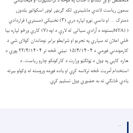
متخصص او وړ کسانو د جذب
په
موخه د ترانسپورت او ميخانيکي
سمون ریاست لاندې ماشینرۍ لکه گریډر لوډر اسکواتور بلدوزر
دمترک ... او داسې نورو لپاره درې (
۳)
تخنيكي (مستري) قراردادي
(
NTA)
بستونه د آزادې سیالۍ له لارې د اوه (
۷)
کاري ورځو لپاره بیا
ځلې اعلان ته
سپا
ري په تجربو او شرایطو برابر نوماندان کولای شي د
کارموندنې فورمې د
۱۵/۴/۱۴۰۴
نيټې څخه تر
۲۲/۴/۱۴۰۴
پورې د
هارد کاپي په ډول د ټولګټو وزارت د کارکونکو چارو ریاست، د
استخدام آمریت څخه ترلاسه کړي او ياده فورمه وروسته له ډکولو بيرته
يادې څانگې ته به حضوري ډول تسلیم کړي.
...