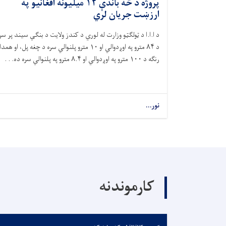
پروژه د څه باندې ۱۲ میلیونه افغانیو په
ارزښت جریان لري
د ا.ا.ا د ټولګټو وزارت له لوري د کندز ولایت د بنګي سیند پر سر
د
۸۴
مترو په اوږدوالي او
۱۰
مترو پلنوالي سره د چغه پل، او همدا
رنګه د
۱۰۰
مترو په اوږدوالي او
۸.۴
مترو په پلنوالي سره ده. . .
نور...
کارموندنه