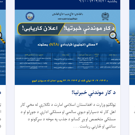
یکشنبه ۱۴۰۴/۷/۲۰ - ۹:۱۰
سه‌شنب
د کار موندنې خبرتیا!
د
ټولگټو وزارت د افغانستان اسلامي امارت د تگلارې له مخې کار
ټ
اهل کار ته دسپارلو دیوې سالمې او مسلکي ادارې د جوړلو او د
ا
مسلکي متخصص او وړ کسانو د جذب په موخه د سړکونو د
د
ساتنې او څارنې ریاست . . .
(