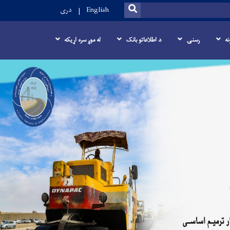
SEARCH
English
دری
نه
رسنۍ
د اطلاعاتو بانک
له موږ سره اړیکه