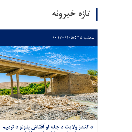
تازه خبرونه
پنجشنبه ۱۴۰۵/۵/۱۵ - ۱۰:۲۷
د کندز ولایت د چغه او آقتاش پلونو د ترمیم