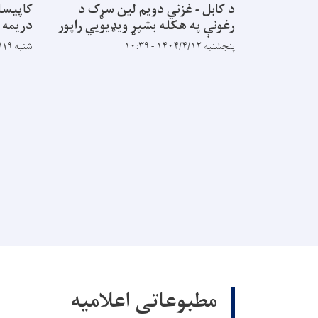
د کابل - غزني دویم لین سړک د
کاپیسا
رغونې په هکله بشپړ ويډيويي راپور
دریمه 
پنجشنبه ۱۴۰۴/۴/۱۲ - ۱۰:۳۹
شنبه ۱۴۰۰/۴/۱۹ - ۱۶:۴۷
مطبوعاتی اعلامیه