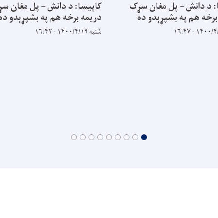
: د دانش – پل مغان سړک
کاپیسا: د دانش – پل مغان س
برخه هم په بشپړېدو ده
دریمه برخه هم په بشپړېدو ده
شنبه ۱۴۰۰/۴/۱۹ - ۱۶:۴۲