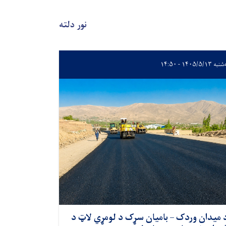
نور دلته
 ۱۴۰۵/۵/۱۳ - ۱۴:۵۰
 میدان وردک – بامیان سړک د لومړي لاټ د