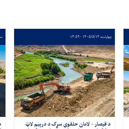
چهارشنبه ۱۴۰۵/۵/۱۴ - ۱۳:۵۹
سه‌شنبه
د قیصار – لامان حلقوي سړک د درېیم لاټ
د