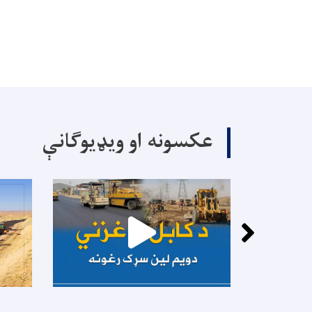
عکسونه او ویډیوګانې