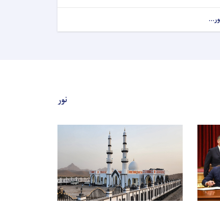
ور...
نور