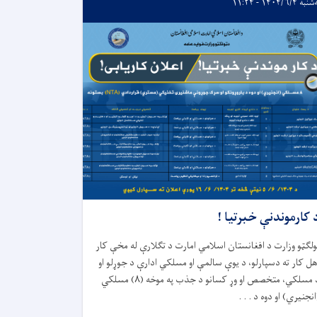
ه ۱۴۰۴/۶/۴ - ۱۱:۲۴
 کارموندنې خبرتیا !
ولګټو وزارت د افغانستان اسلامي امارت د تگلارې له مخې کار
هل کار ته دسپارلو، د يوې سالمې او مسلکي ادارې د جوړلو او
 مسلکي، متخصص او وړ کسانو د جذب په موخه (
۸)
مسلكي
انجنيري) او دوه د . . .