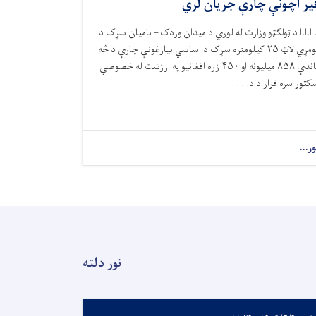
یر اچونې چارې جریان لري
 ا.ا.ا د ټولګټو وزارت له لوري د میدان وردک – بامیان سړک د
ومړي لاټ
۲۵
کیلومتره سړک د اساسي بیارغونې چارې د څه
اندې
۸۵۸
میلیونه او
۴۵۰
زره افغانیو په ارزښت له خصوصي
کتور سره قرار داد. . .
ور...
نور دلته