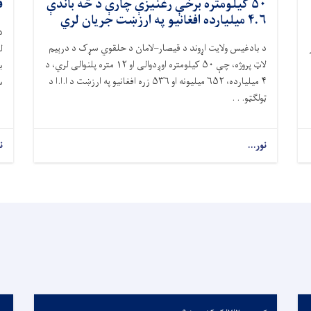
۵۰ کیلومتره برخې رغنیزې چارې د څه باندې
ق
۴.۶ میلیارده افغانیو په ارزښت جریان لري
د
د بادغیس ولایت اړوند د قیصار–لامان د حلقوي سړک د درېیم
ل
لاټ پروژه، چې ۵۰ کیلومتره اوږدوالی او ۱۲ متره پلنوالی لري، د
ب
۴ میلیارده، ۶۵۲ میلیونه او ۵۳۶ زره افغانیو په ارزښت د ا.ا.ا د
س
ټولګټو. . .
نور...
ن