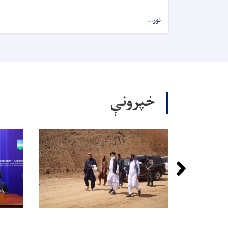
نور...
خپرونې