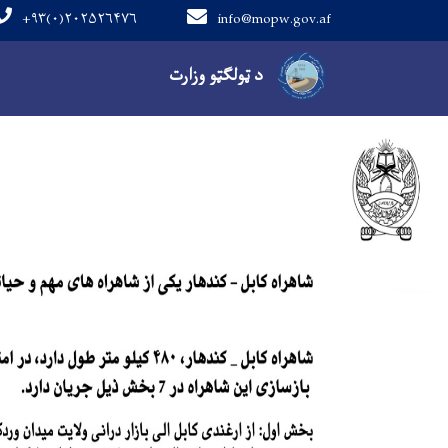
+۹۳(۰)۲۰۲۵۲۶۴۷۶
info@mopw.gov.af
Main navigation
د ټولګټو وزارت