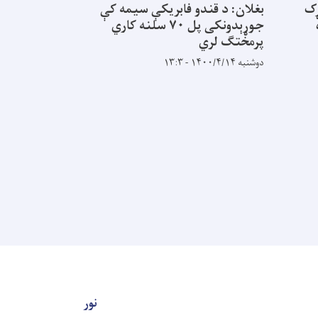
ړک
بغلان: د قندو فابریکې سیمه کې
د افغانستان 
جوړېدونکی پل ۷۰ سلنه کاري
لامان سړک د
پرمختګ لري
چارې
دوشنبه ۱۴۰۰/۴/۱۴ - ۱۳:۳
کیلومتره اوږ
ولایت څخه پی
پورې غځیږي 
دوو برخو کار
یکشنبه ۱۴۰۰/۴/۱۳ - ۱۱:۴۰
نور