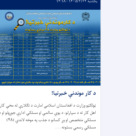
یکشنبه ۱۴۰۵/۳/۲۴ - ۱۴:۱۸
د کار موندنې خبرتیا!
ټولګټو وزارت د افغانستان اسلامي امارت د تګلارې له مخې کار
اهل کار ته د سپارلو، د يوې سالمې او مسلکي ادارې جوړولو او د
مسلکي متخصص او وړ کسانو د جذب په موخه لاندې (
۴۸)
مسلکي رسمي بستونه . . .