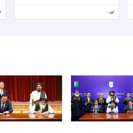
نور...
ن