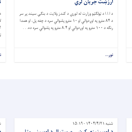
ارزښت جریان لري
۴.۶ می
د ا.ا.ا د ټولګټو وزارت له لوري د کندز ولایت د بنګي سیند پر سر
د
د
۸۴
مترو په اوږدوالي او
۱۰
مترو پلنوالي سره د چغه پل، او همدا
رنګه د
۱۰۰
مترو په اوږدوالي او
۸.۴
مترو په پلنوالي سره ده. . .
ټ
نور...
ن
شنبه ۱۴۰۴/۴/۲۱ - ۱۵:۱۹
شنب
د اوسپنيزې کرښې مرستيال د اوسپنې پټلۍ