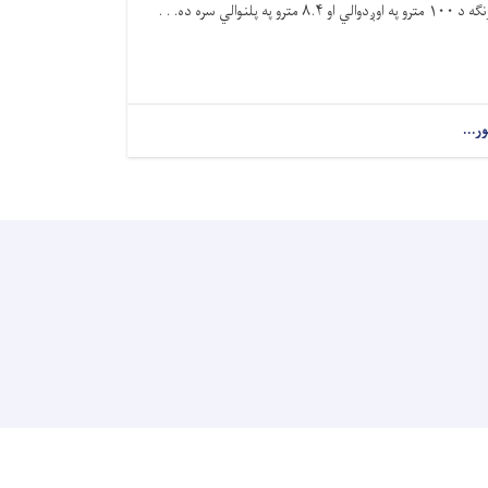
نګه د
۱۰۰
مترو په اوږدوالي او
۸.۴
مترو په پلنوالي سره ده. . .
ور...