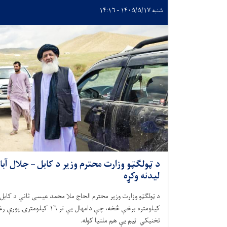
شنبه ۱۴۰۵/۵/۱۷ - ۱۴:۱۶
د ټولګټو وزارت محترم وزیر د کابل – جلال آب
لیدنه وکړه
د ټولګټو وزارت وزیر محترم الحاج ملا محمد عیسی ثاني د کابل 
کیلومتره برخې څخه، چې دامهال یې تر
۱۶
کیلومترۍ پورې رغن
تخنیکي ټيم یې هم ملتیا کوله
.