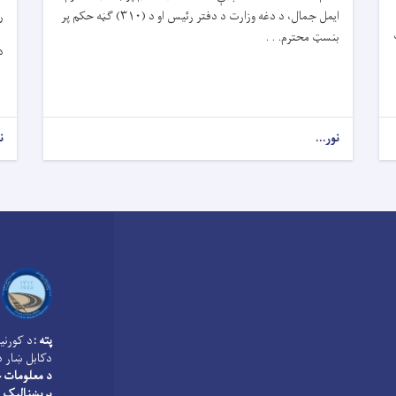
ایمل جمال، د دغه وزارت د دفتر رئیس او د (۳۱۰) ګڼه حکم پر
ر
بنسټ محترم. . .
د
نور...
ن
پته :
د کورنی
دکابل ښار د
د معلومات څ
بریښنالیک