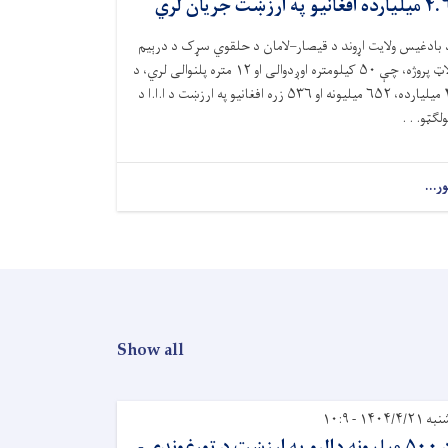
لیارده افغانیو په ارزښت جریان لري
 بادغیس ولایت اړوند د قیصار–لامان د حلقوي سړک د درېیم
لاټ پروژه، چې ۵۰ کیلومتره اوږدوالی او ۱۲ متره پلنوالی لري، د
۴ میلیارده، ۶۵۲ میلیونه او ۵۳۶ زره افغانیو په ارزښت د ا.ا.ا د
ولګټو. . .
ور...
Show all
ه ۱۴۰۴/۴/۲۱ - ۱۰:۹
د ۵۰۰ میلیونه ډالرو په ارزښت د تورغونډۍ-