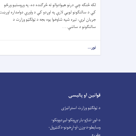
لکه څنګه چې درنو هیوادوالو ته څرګنده ده، په وروستیو ورځو
کې د سالنګونو لویې لارې په اوږدو کې د واورې دوامداره اورښت
جریان لري، تېره شپه شاوخوا یوه بجه د ټولګټو وزارت د
سالنګونو د ساتنې. . .
نور...
قوانین او پالیسۍ
د ټولګټو وزارت استراتیژی
د-لوړ-تناژو-بار-وړونکو-لیږدوونکو-
وسایطو-د-وزن-او-اړخونو-دکنټرول-
مقرره