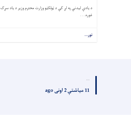
د یادې لیدنې په لړ کې د ټولکټو وزارت محترم وزیر د یاد سړک ت
غوره. . .
نور...
...
11 میاشتې 2 اونی ago