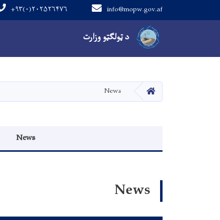
+۹۳(۰)۲۰۲۵۲۶۴۷۶
info@mopw.gov.af
Main navigation
د ټولګټو وزارت
کور
News
Events menu
News
News