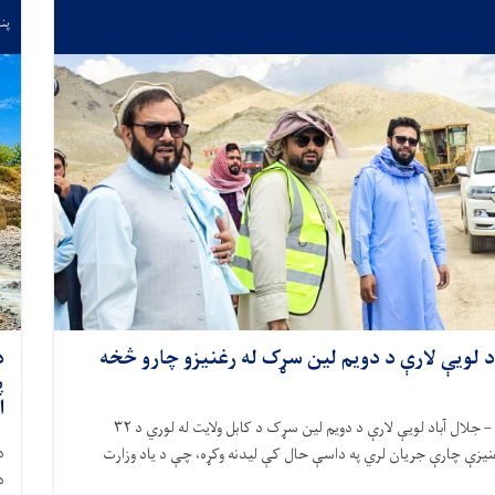
پنجشنب
اد لویې لارې د دویم لین سړک له رغنیزو چارو څخه
د
ا
– جلال آباد لویې لارې د دویم لین سړک د کابل ولايت له لوري د
۳۲
د
یزې چارې جریان لري په داسې حال کې لیدنه وکړه، چې د یاد وزارت
د