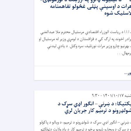
رات د اوسپنې پټلۍ غځولو تفاهمنامه
اسلیک شوه
 ا.ا.ا د ریاست ‌الوزراء اقتصادي مرستیال محترم ملا عبدالغني
رادر اخوند په ارګ کې د قزاقستان د لومړي وزیر له مرستیال او
 بهرنیو چارو وزیر مرات نورتلیف سره وکتل. د يادې لیدنې
رمهال. . .
ور...
 ۱۴۰۱/۱۰/۱۷ - ۹:۳۰
کتيکا: د ښرنې – انګور اډي سړک د
ولډرونو د ترمیم کار جریان لري
 ښرنې – انګور اډې سړک د شولډرونو د ترمیم، د ویالو د پاکولو
و د سړک د ویجاړو شویو برخو د ترمیم کار د یاد ولایت دټولګټو