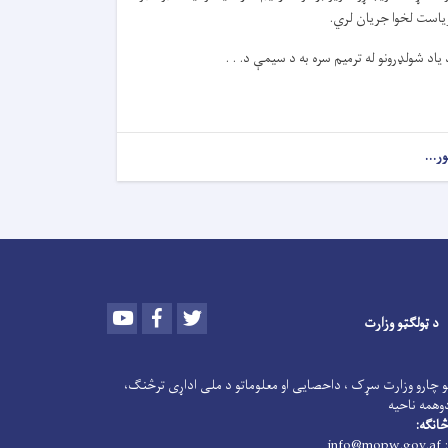
یاست لخوا جریان لري.
 یاد شولډرونو له ترمیم سره به د سیمې د. . .
ور...
Youtube
Facebook
Twitter
د ټولګټو وزارت
و چارو وزارت سړک ، داحصایی او معلوماتو د ملی اداړی ترڅنګ،
وهمه ناحیه
انګه:
: info@mopw.gov.af