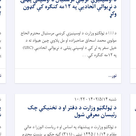
د نړيوالې اتحاديې په ۱۲مه کنگره کې ګډون
ه
وکړ
ل
د ا.ا.ا د ټولګټو وزارت د اوسپنيزې کرښې مرستيال محترم الحاج
د
مولوي محمد اسحاق صاحبزاده او مل پلاوي چين هيواد ته د
ب
خپل سفر په لړ کې د اوسپنې پټلۍ د نړيوالې اتحاديې (UIC)
د
په ۱۲مه کنگره کې. . .
پ
نور...
ن
شنبه ۱۴۰۲/۵/۱۴ - ۱۰:۲۲
شنبه
د ټولګټو وزارت د دفتر او د تخنیکي چک
پ
رئیسان معرفي شول
ش
د ټولګټو وزارت د پیشنهاد په اساس او د ریاست الوزرا د عالي
د
مقام د ۱۴/ ۱ / ۱۴۴۵ نېټې، (۳۱۱) ګڼه حکم پر بنسټ محترم
ا