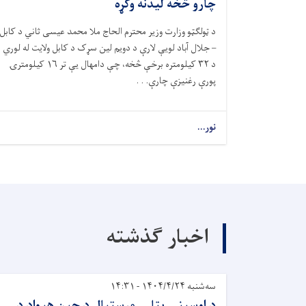
چارو څخه لیدنه وکړه
د ټولګټو وزارت وزیر محترم الحاج ملا محمد عیسی ثاني د کابل
– جلال آباد لویې لارې د دویم لین سړک د کابل ولايت له لوري
د
۳۲
کیلومتره برخې څخه، چې دامهال یې تر
۱۶
کیلومترۍ
پورې رغنیزې چارې. . .
نور...
اخبار گذشته
سه‌شنبه ۱۴۰۴/۴/۲۴ - ۱۴:۳۱
د اوسپنې پټلۍ مرستیال د چین هیواد د