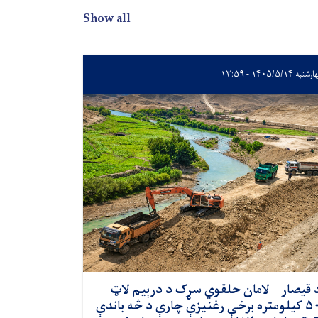
Show all
به ۱۴۰۵/۵/۱۴ - ۱۳:۵۹
 قیصار – لامان حلقوي سړک د درېیم لاټ
۵۰ کیلومتره برخې رغنیزې چارې د څه باندې