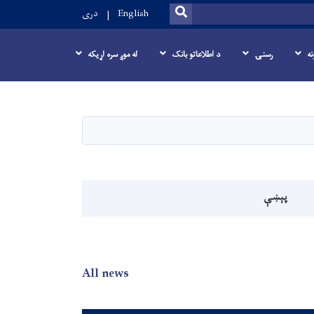
SEARCH
English
دری
نه
رسنۍ
د اطلاعاتو بانک
له موږ سره اړیکه
پېښې
All news