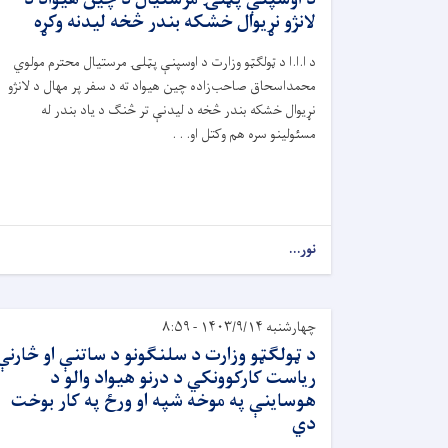
لانژو نړیوال خشکه بندر څخه لیدنه وکړه
د ا.ا.ا د ټولګټو وزارت د اوسپنې پټلۍ مرستیال محترم مولوي
محمداسحاق صاحب‌زاده چین هیواد ته د سفر پر مهال د لانژو
نړیوال خشکه بندر څخه د لیدنې تر څنګ د یاد بندر له
مسئولینو سره هم وکتل او. . .
نور...
چهارشنبه ۱۴۰۳/۹/۱۴ - ۸:۵۹
د ټولګټو وزارت د سلنګونو د ساتنې او څارنې
ریاست کارکوونکي د درنو هیواد والو د
هوساینې په موخه شپه او ورځ په کار بوخت
دي