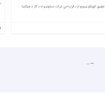
ر
طبیق کوونکو ټیمونو او د قراردادي شرکت مسئولینو ته د کار د چټکتیا،
ن
...