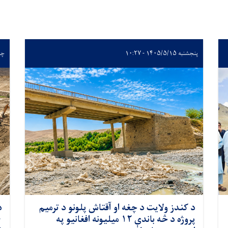
پنجشنبه ۱۴۰۵/۵/۱۵ - ۱۰:۲۷
چهارشن
د کندز ولایت د چغه او آقتاش پلونو د ترمیم
د
پروژه د څه باندې ۱۲ میلیونه افغانیو په