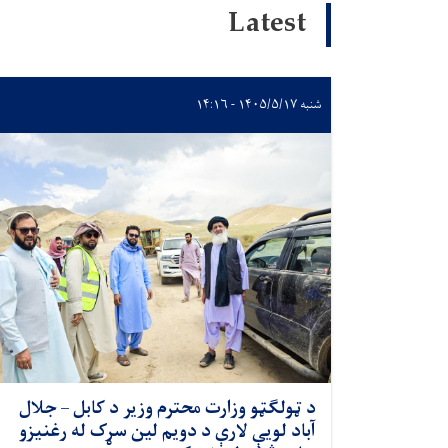
Latest
شنبه ۱۴۰۵/۵/۱۷ - ۱۴:۱۶
د ټولګټو وزارت محترم وزیر د کابل – جلال
آباد لویې لارې د دویم لین سړک له رغنیزو