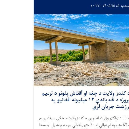
ه ۱۴۰۵/۵/۱۵ - ۱۰:۲۷
 کندز ولایت د چغه او آقتاش پلونو د ترمیم
پروژه د څه باندې ۱۲ میلیونه افغانیو په
رزښت جریان لري
 ا.ا.ا د ټولګټو وزارت له لوري د کندز ولایت د بنګي سیند پر سر
۸۴
مترو په اوږدوالي او
۱۰
مترو پلنوالي سره د چغه پل، او همدا