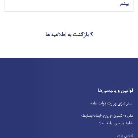
بیشتر
بازگشت به اطلاعیه ها
قوانین و پالیسی‌ها
استراتیژی وزارت فواید عامه
مقرره-کنترول-وزن-و-ابعاد-وسایط-
نقلیه-باربری-بلند-تناژ
تماس با ما