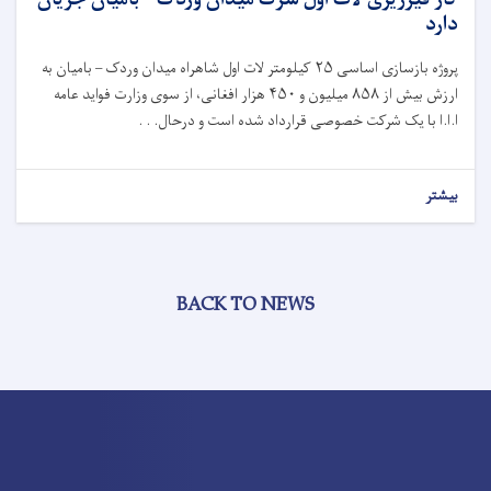
کار قیرریزی لات اول سرک میدان وردک – بامیان جریان
دارد
پروژه بازسازی اساسی
۲۵
کیلومتر لات اول شاهراه میدان وردک – بامیان به
ارزش بیش از
۸۵۸
میلیون و
۴۵۰
هزار افغانی، از سوی وزارت فواید عامه
ا.ا.ا با یک شرکت خصوصی قرارداد شده است و درحال. . .
بیشتر
BACK TO NEWS