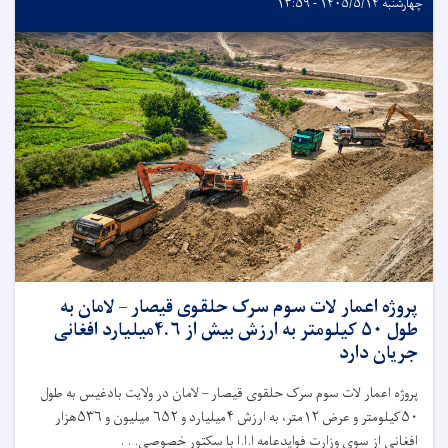
چهارشنبه ۱۴۰۵/۵/۱۴ - ۱۳:۵۹
پروژه اعمار لات سوم سرک حلقوی قیصار – لامان به
طول ۵۰ کیلومتر به ارزش بیش از ۴.۶میلیارد افغانی
جریان دارد
پروژه اعمار لات سوم سرک حلقوی قیصار – لامان در ولایت بادغیس به طول
۵۰کیلومتر و عرض ۱۲متر، به ارزش ۴میلیارد و ۶۵۲ میلیون و ۵۳۶هزار
افغانی از سوی وزارت فوایدعامه ا.ا.ا با سکتور خصوصی. . .