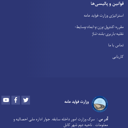
قوانین و پالیسی‌ها
استراتیژی وزارت فواید عامه
مقرره-کنترول-وزن-و-ابعاد-وسایط-
نقلیه-باربری-بلند-تناژ
تماس با ما
کاریابی
Youtube
Facebook
Twitter
وزارت فواید عامه
آدر س
: سرک وزارت امور داخله سابقه. جوار اداره ملی احصائیه و
معلومات . ناحیه دوم شهر کابل