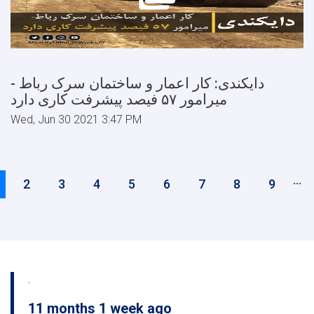
دایکندی: کار اعمار و ساختمان سرک رباط -
میرامور ۵۷ فیصد پیشرفت کاری دارد
Wed, Jun 30 2021 3:47 PM
Pagination
…
urrent
Page
2
Page
3
Page
4
Page
5
Page
6
Page
7
Page
8
Page
9
age
.
11 months 1 week ago