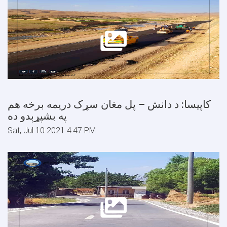
کاپیسا: د دانش – پل مغان سړک دریمه برخه هم
په بشپړېدو ده
Sat, Jul 10 2021 4:47 PM