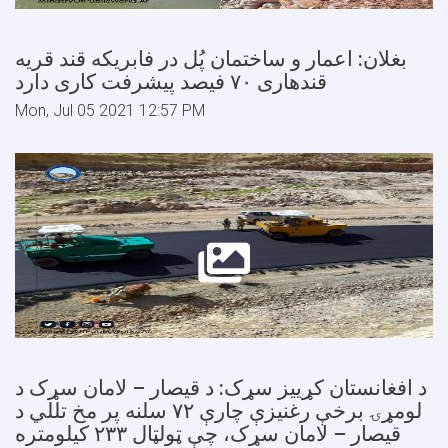
بغلان: اعمار و ساختمان پُل در فابریکه قند قریه
قندهاری ۷۰ فیصد پیشرفت کاری دارد
Mon, Jul 05 2021 12:57 PM
د افغانستان کړییز سړک: د قیصار – لامان سړک د
لومړۍ برخې رغنیزې چارې ۷۲ سلنه پر مخ تللي د
قیصار – لامان سړک، چې ټولټال ۲۳۳ کیلومتره