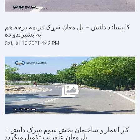
کاپیسا: د دانش – پل مغان سړک دریمه برخه هم
په بشپړېدو ده
Sat, Jul 10 2021 4:42 PM
کار اعمار و ساختمان بخش سوم سرک دانش –
پل مغان عنقریب تکمیل میگردد