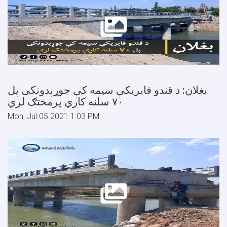
بغلان: د قندو فابریکې سیمه کې جوړېدونکی پل
۷۰ سلنه کاري پرمختګ لري
Mon, Jul 05 2021 1:03 PM