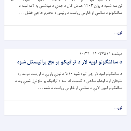
نن سه شنبه د روان ۱۴۰۳ هـ.ش کال د جدې د میاشتې په ۴مه نېټه د
سالنگونو د ساتنې او څارنې ریاست د رئیس د محترم حاجي فضل . . .
نور...
دوشنبه ۱۴۰۳/۹/۱۹ - ۱۰:۳۹
د سالنګونو لویه لار د ترافیکو پر مخ پرانيستل شوه
د سالنګونو لویه لار چې تېره شپه ۹:۱۰ د تیزې واورې د اورښت دوامداره
طوفان او د لیدلو ساحې د کمښت له امله د ترافیکو پر مخ تړل شوې وه، د
سالنګونو لویې لارې د ساتنې او څارنې ریاست د شته . . .
نور...