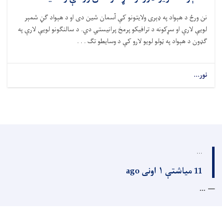
نن ورځ د هېواد په ډېری ولایتونو کې آسمان شین دی او د هېواد ګڼ شمېر
لویې لارې او سړکونه د ترافیکو پرمخ پرانیستي دي. د سالنګونو لویې لارې په
ګډون د هېواد په ټولو لویو لارو کې د وسایطو تګ . . .
نور...
...
11 میاشتې ۱ اونی ago
...