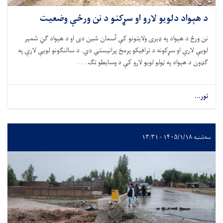
د هېواد دلویو لارو او سړکنو د نن ورځې وضعیت
نن ورځ د هېواد په ډېری ولایتونو کې آسمان شین دی او د هېواد ګڼ شمېر
لویې لارې او سړکونه د ترافیکو پرمخ پرانیستي دي. د سالنګونو لویې لارې په
ګډون د هېواد په ټولو لویو لارو کې د وسایطو تګ . . .
نور...
سه‌شنبه ۱۴۰۵/۱/۱۸ - ۱۳:۳۱