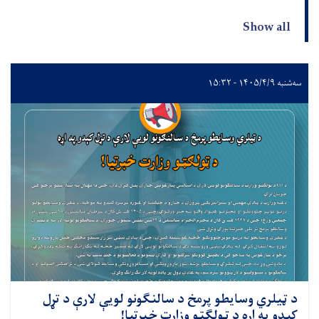
Show all
سه‌شنبه ۱۴۰۵/۴/۹ - ۱۵:۳۲
د ټیلري وسایطو پرمخ د سالنګونو لویې لارې د تړل
کېدو په اړه د ټولګټو وزارت خبرتیا!