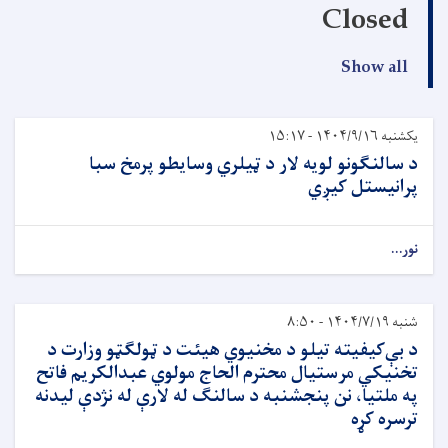
Closed
Show all
یکشنبه ۱۴۰۴/۹/۱۶ - ۱۵:۱۷
د سالنګونو لویه لار د ټیلري وسایطو پرمخ سبا
پرانیستل کیږي
نور...
شنبه ۱۴۰۴/۷/۱۹ - ۸:۵۰
د بې‌کیفیته تیلو د مخنیوي هیئت د ټولګټو وزارت د
تخنیکي مرستيال محترم الحاج مولوي عبدالکریم فاتح
په ملتیا، نن پنجشنبه د سالنګ له لارې له نژدې لیدنه
ترسره کړه