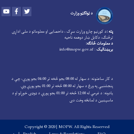
Youtube
Facebook
Twitter
د ټولګټو وزارت
پته :
د کورنیو چارو وزارت سړک ، داحصایی او معلوماتو د ملی اداړی
ترڅنګ، دکابل ښار دوهمه ناحیه
د معلومات څانګه:
بریښنالیک
: info@mopw.gov.af
د کار ساعتونه: د سهار له 08:00 بجو څخه تر 04:00 بجو پورې، چې د
پنجشنبې په ورځ د سهار له 08:00 څخه تر 01:00 بجو پورې وي.
یادونه: د غرمې له 12:00 څخه تر 01:00 بجو پورې د ډوډۍ خوړلو او د
ماسپښین د لمانځه وخت دی
Copyright © 2020 | MOPW. All Rights Reserved