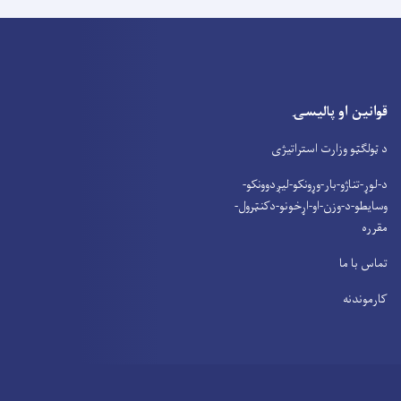
قوانین او پالیسۍ
د ټولګټو وزارت استراتیژی
د-لوړ-تناژو-بار-وړونکو-لیږدوونکو-
وسایطو-د-وزن-او-اړخونو-دکنټرول-
مقرره
تماس با ما
کارموندنه