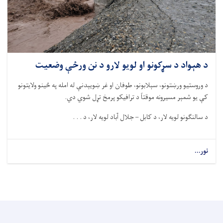
د هېواد د سړکونو او لویو لارو د نن ورځې وضعیت
د وروستیو ورښتونو، سېلابونو، طوفان او غر ښویېدنې له امله په ځینو ولایتونو
کې یو شمېر مسیرونه موقتاً د ترافیکو پرمخ تړل شوي دي
.
د سالنګونو لویه لار، د کابل –
جلا
ل
آباد لویه لار، د . . .
نور...