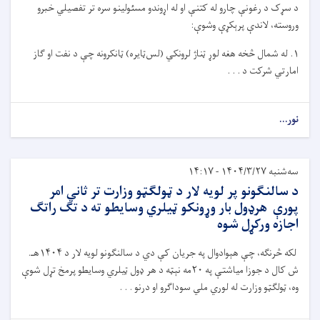
د سړک د رغونې چارو له کتنې او له اړوندو مسئولینو سره تر تفصیلي خبرو
وروسته، لاندې پرېکړې وشوې
:
۱
.
له شمال څخه هغه لوړ ټناژ لرونکي (لس‌ټایره) ټانکرونه چې د نفت او ګاز
امارتي شرکت د . . .
نور...
سه‌شنبه ۱۴۰۴/۳/۲۷ - ۱۴:۱۷
د سالنګونو پر لویه لار د ټولګټو وزارت تر ثاني امر
پورې هرډول بار وړونکو ټیلري وسایطو ته د تګ راتګ
اجازه ورکړل شوه
لکه څرنګه، چې هېوادوال په جریان کې دي د سالنګونو لویه لار د
۱۴۰۴
هـ.
ش کال د جوزا میاشتې په
۲۰
مه نېټه د هر ډول ټیلري وسایطو پرمخ تړل شوې
وه، ټولګټو وزارت له لوري ملي سوداګرو او درنو . . .