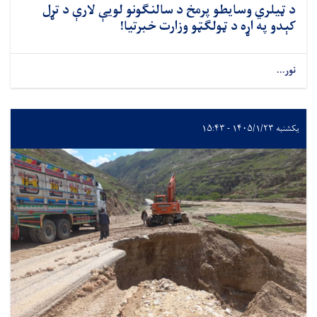
د ټیلري وسایطو پرمخ د سالنګونو لویې لارې د تړل
کېدو په اړه د ټولګټو وزارت خبرتیا!
نور...
یکشنبه ۱۴۰۵/۱/۲۳ - ۱۵:۴۳