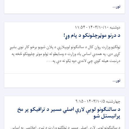
نور...
دوشنبه ۱۴۰۳/۱۰/۱۰ - ۱۱:۵۴
د درنو موټرچلونکو د پام وړ!
ټولګټو وزارت روان کال د سالنګونو لویېلارې د پلان شویو برخو کار نوی بشپړ
کړی دی، په همدې اساس یاد وزارت د وسایطو له ټولو موټر چلوونکو څخه په
درنښت هیله کوي چې لاندي دوه ټکو ته دې په . . .
نور...
چهارشنبه ۱۴۰۳/۱۰/۵ - ۹:۱۵
د سالنگونو لویې لارې اصلي مسیر د ترافیکو پر مخ
پرانیستل شو
د سالنګونو لویې لارې اصلي مسیر د ټولګټو وزارت د تیرې اعلامیې په اساس