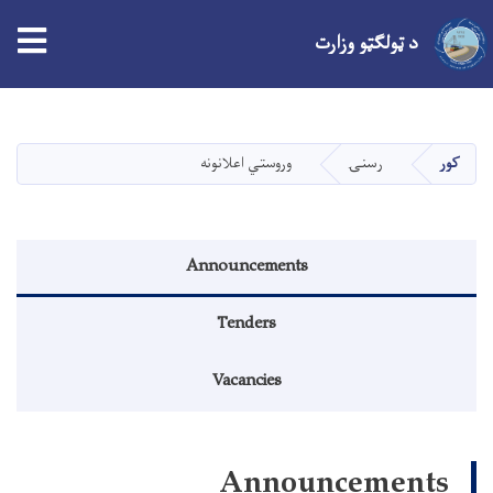
tion
د ټولګټو وزارت
اصلي
منځپانګه
دانګل
کور
رسنۍ
وروستي اعلانونه
منوی اطلاعیه
Announcements
Tenders
Vacancies
Announcements