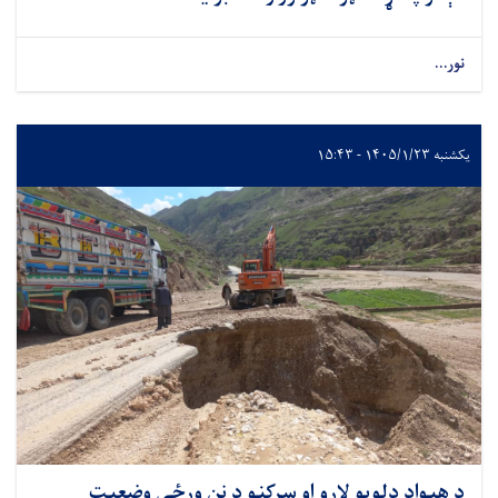
نور...
یکشنبه ۱۴۰۵/۱/۲۳ - ۱۵:۴۳
د هېواد دلویو لارو او سړکنو د نن ورځې وضعیت