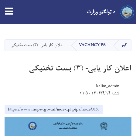
د ټولګټو وزارت
اصلي
منځپانګه
دانګل
کور
VACANCY PS
اعلان کار یابی- (۳) بست تخنیکی
اعلان کار یابی- (۳) بست تخنیکی
kalim_admin
شنبه ۱۴۰۴/۴/۱۴ - ۱۶:۵
https://www.mopw.gov.af/index.php/ps/node/3168