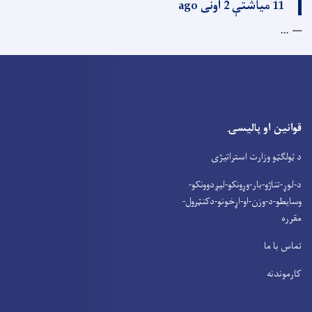
11 میاشتې 2 اونی ago
...
قوانین او پالیسۍ
د ټولګټو وزارت استراتیژی
د-لوړ-تناژو-بار-وړونکو-لیږدوونکو-
وسایطو-د-وزن-او-اړخونو-دکنټرول-
مقرره
تماس با ما
کارموندنه