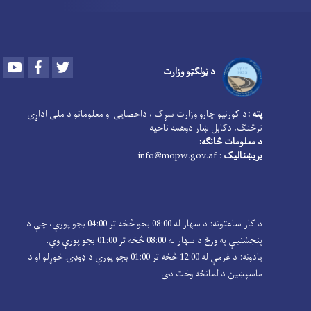
Youtube
Facebook
Twitter
د ټولګټو وزارت
پته :
د کورنیو چارو وزارت سړک ، داحصایی او معلوماتو د ملی اداړی
ترڅنګ، دکابل ښار دوهمه ناحیه
د معلومات څانګه:
بریښنالیک
: info@mopw.gov.af
د کار ساعتونه: د سهار له 08:00 بجو څخه تر 04:00 بجو پورې، چې د
پنجشنبې په ورځ د سهار له 08:00 څخه تر 01:00 بجو پورې وي.
یادونه: د غرمې له 12:00 څخه تر 01:00 بجو پورې د ډوډۍ خوړلو او د
ماسپښین د لمانځه وخت دی