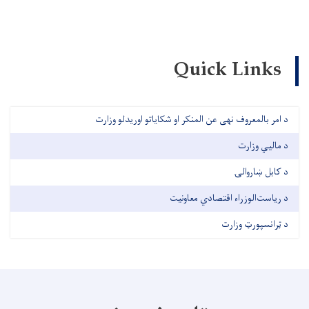
Quick Links
د امر بالمعروف نهی عن المنکر او شکایاتو اوریدلو وزارت
د مالیي وزارت
د کابل ښاروالۍ
د ریاست‌الوزراء اقتصادي معاونیت
د ټرانسپورټ وزارت