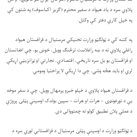
پلاوي سره د ياد هيواد د سفير محترم (گزیز اکباسوف) په شتون کې
په خپل کاري دفتر کې وکتل
.
په کتنه کې د ټولګټو وزارت تخنيکي مرستيال د قزاقستان هيواد
راغلي پلاوي ته د ښه راغلاست ترڅنګ وويل، خوښ يو، چې افغانستان
او قزاقستان يو بل سره تاريخي، اقتصادي، تجارتي او ټرانزيټي اړيکې
لري او بايد هڅه وشي، چې دا اړيکې لا پراختيا ومومي
.
د قزاقستان هيواد پلاوي د خپلو خبرو پرمهال وويل، چې د سفر موخه
يې د تورغونډۍ – هرات او هرات – سپين بولدک اوسپنې پټلۍ پروژې
د عملي پلان تطبيق کولو ته چمتووالی دی
.
د ټولګټو وزارت د اوسپنې پټلۍ مرستيال د قزاقستاني لوري سره د