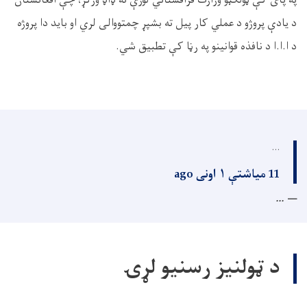
په پای کې ټولګټو وزارت قزاقستاني لورې ته ډا‌ډ ورکړ، چې افغانستان
د يادې پروژو د عملي کار پيل ته بشپړ چمتووالی لري او بايد دا پروژه
د ا.ا.ا د نافذه قوانينو په رڼا کې تطبيق شي
.
...
11 میاشتې ۱ اونی ago
...
د ټولنیز رسنیو لړۍ