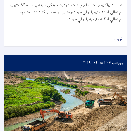
د ا.ا.ا د ټولګټو وزارت له لوري د کندز ولایت د بنګي سیند پر سر د
۸۴
مترو په
اوږدوالي او
۱۰
مترو پلنوالي سره د چغه پل، او همدا رنګه د
۱۰۰
مترو په
اوږدوالي او
۸.۴
مترو په پلنوالي سره ده. . .
نور...
چهارشنبه ۱۴۰۵/۵/۱۴ - ۱۳:۵۹