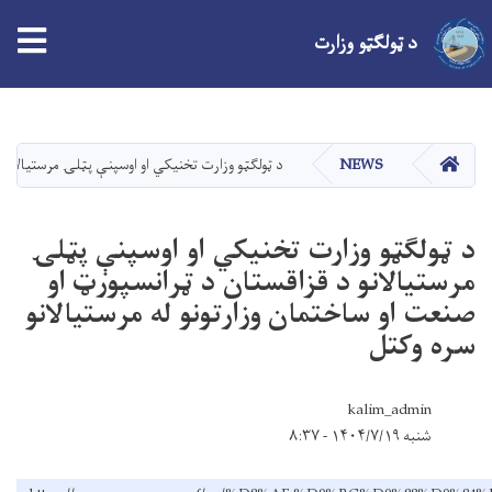
د ټولګټو وزارت
اصلي
منځپانګه
دانګل
کور
NEWS
د ټولګټو وزارت تخنيکي او اوسپنې پټلۍ مرستيالانو 
د ټولګټو وزارت تخنيکي او اوسپنې پټلۍ
مرستيالانو د قزاقستان د ټرانسپورټ او
صنعت او ساختمان وزارتونو له مرستيالانو
سره وکتل
kalim_admin
شنبه ۱۴۰۴/۷/۱۹ - ۸:۳۷