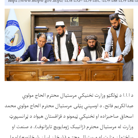
https://www.mopw.gov.af/ps/%D8%AF-%D9%BC%D9%88
د ا.ا.ا د ټولګټو وزارت تخنيکي مرستيال محترم الحاج مولوي
عبدالکريم فاتح، د اوسپنې پټلۍ مرستيال محترم الحاج مولوي محمد
اسحاق صاحبزاده او تخنيکي ټيمونو د قزاقستان هيواد د ټرانسپورټ
وزارت له مرستيال محترم (ژانيبک ژومايويچ تايژانوف)، د صنعت او
ساختمان وزارت له مرستيال محترم (شرخان ايران شرخانويچ) او مل