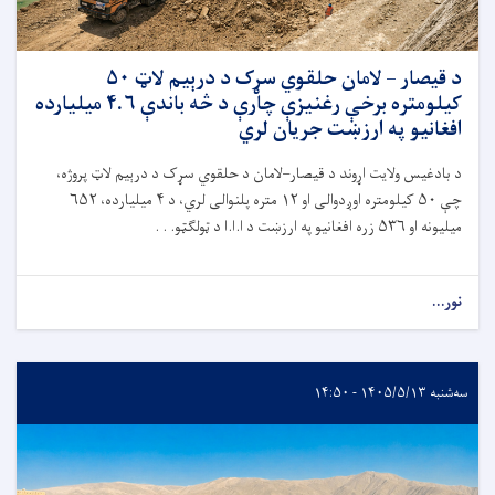
د قیصار – لامان حلقوي سړک د درېیم لاټ ۵۰
کیلومتره برخې رغنیزې چارې د څه باندې ۴.۶ میلیارده
افغانیو په ارزښت جریان لري
د بادغیس ولایت اړوند د قیصار–لامان د حلقوي سړک د درېیم لاټ پروژه،
چې ۵۰ کیلومتره اوږدوالی او ۱۲ متره پلنوالی لري، د ۴ میلیارده، ۶۵۲
میلیونه او ۵۳۶ زره افغانیو په ارزښت د ا.ا.ا د ټولګټو. . .
نور...
سه‌شنبه ۱۴۰۵/۵/۱۳ - ۱۴:۵۰