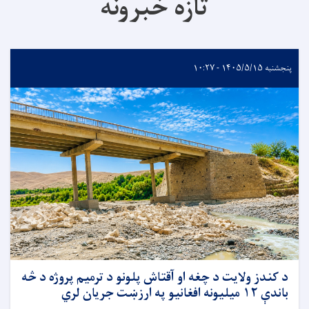
تازه خبرونه
پنجشنبه ۱۴۰۵/۵/۱۵ - ۱۰:۲۷
د کندز ولایت د چغه او آقتاش پلونو د ترمیم پروژه د څه
باندې ۱۲ میلیونه افغانیو په ارزښت جریان لري