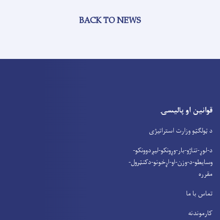
BACK TO NEWS
قوانین او پالیسۍ
د ټولګټو وزارت استراتیژی
د-لوړ-تناژو-بار-وړونکو-لیږدوونکو-
وسایطو-د-وزن-او-اړخونو-دکنټرول-
مقرره
تماس با ما
کارموندنه