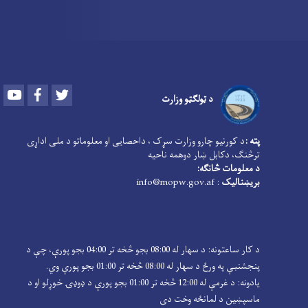
Youtube
Facebook
Twitter
د ټولګټو وزارت
پته :
د کورنیو چارو وزارت سړک ، داحصایی او معلوماتو د ملی اداړی
ترڅنګ، دکابل ښار دوهمه ناحیه
د معلومات څانګه:
بریښنالیک
: info@mopw.gov.af
د کار ساعتونه: د سهار له 08:00 بجو څخه تر 04:00 بجو پورې، چې د
پنجشنبې په ورځ د سهار له 08:00 څخه تر 01:00 بجو پورې وي.
یادونه: د غرمې له 12:00 څخه تر 01:00 بجو پورې د ډوډۍ خوړلو او د
ماسپښین د لمانځه وخت دی