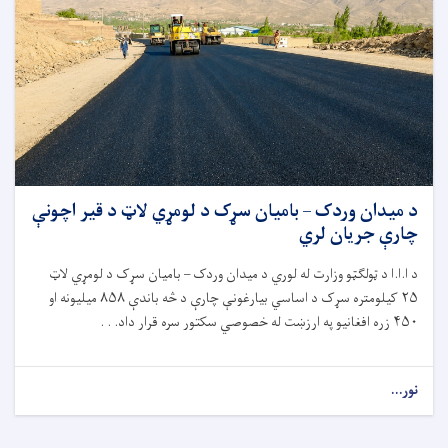
د میدان وردک – بامیان سړک د لومړي لاټ د قیر اچونې
چارې جریان لري
د ا.ا.ا د ټولګټو وزارت له لوري د میدان وردک – بامیان سړک د لومړي لاټ
۲۵
کیلومتره سړک د اساسي بیارغونې چارې د څه باندې
۸۵۸
میلیونه او
۴۵۰
زره افغانیو په ارزښت له خصوصي سکتور سره قرار داد. . .
نور...