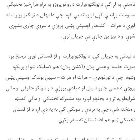
ناستې په لړ کې د ټولګټو وزارت د روانو پروژو په تړاو هراړخيز تخنيکي
معلومات وړاندې کړل او زياته يې کړه، چې دامهال د ټولګټو وزارت له
لوري د هرات – کندهار اوسپنې پټلۍ پروژې د سروې چارې بشپړې
شوې او د ډيزاين چارې يې جريان لري
.
د ليدنې په جريان کې، د ټولګټو وزارت او قزاقستاني لوري ترمنځ يوه
صورت جلسه او عملي پلان (اکشن پلان) هم لاسليک شو او پریکړه
وشوه، چې د تورغونډۍ – هرات او هرات – سپين بولدک اوسپنې پټلۍ
پروژې د عملي چارو د پيل او د يادې پروژې د راتلونکو حقوقي او مالي
شرايطو په تړاو د بحثونو لپاره يوه مشترکه تخنيکي او مالي کمېټه
رامنځته شي، چې په نږدې راتلونکي کې به په دې اړه د قزاقستان
تخنيکي ټيم هم افغانستان ته سفر وکړي
.