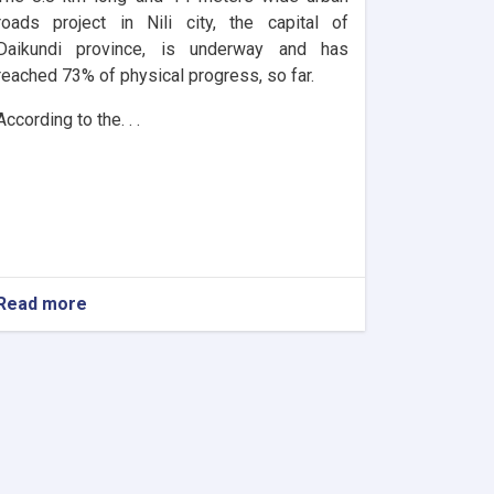
roads project in Nili city, the capital of
Daikundi province, is underway and has
reached 73% of physical progress, so far.
According to the. . .
Read more
about
Daikundi:
The
urban
roads
of
Nili
City
reach