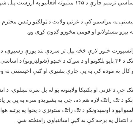
میلیونه افغانیو په ارزښت پیل ش
۱۴۵
ساسي ترمیم چارې د
انیستې په مراسمو کې د غزني ولایت د ټولګټو رئیس محترم م
.
ه ییزو مسئولانو او قومي مخورو ګډون کړی وو
نسپورت څلور لارې څخه پیل تر سردې بند پورې رسیږي، 
پایو پلګوټو او د سړک د څنډو (شولډرونو) د اساسي 
۳۶
نګ د
 کال په موده کې به یې چارې بشپړې او ګټې اخیستنې ته 
 چې د غزني او پکتیکا ولایتونه یو له بل سره نښلوي، د اندړ
کو د تګ راتګ لاره هم ده، چې په بشپړېدو سره به یې پر یاده 
لسوالیو د اوسېدونکو د تګ راتګ ستونزې د پخوا په پرتله هو
.
د انتقال په برخه کې به ګڼې اسانتیاوې رامنځته شي