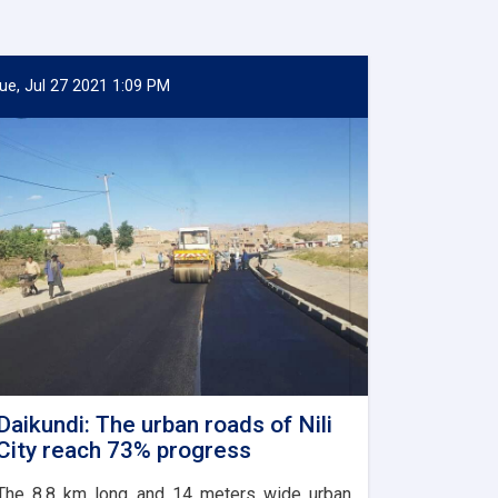
ue, Jul 27 2021 1:09 PM
Daikundi: The urban roads of Nili
City reach 73% progress
The 8.8 km long and 14 meters wide urban