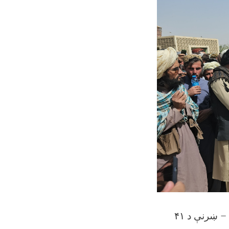
۴۱
ي – ښرنې د