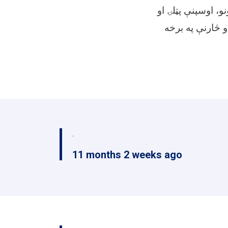
و، اوسپنې پټلۍ او
و څارنې په برخه
.
11 months 2 weeks ago