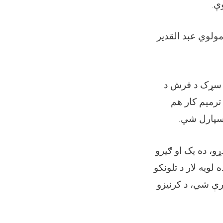
.
وې
ولوي عبد القدیر
د سړک د فرش د
ترمیم کار هم
.
وسپارل شي
و، ده ‌یک او ګیرو
لویه لار د تلونکو
ارې شي، د کرنیزو