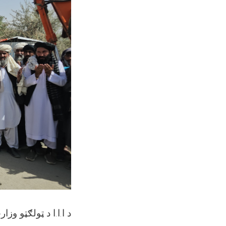
د ا.ا.ا د ټولګټو و