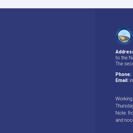
highway
completed
Addres
to the N
The seco
Phone:
Email:
i
Working 
Thursday
Note: fr
and noo