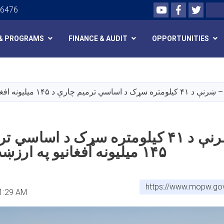
Youtube
Facebook
Twitte
Search
26476
& PROGRAMS
FINANCE & AUDIT
OPPORTUNITIES
Skip
to
main
اسي ترمیم چارې د ۱۴۵ میلیونه افغانیو په ارزښت پیل شوې
content
د غزني – ښرنې د ۴۱ کیلومتره سړک د اسا
۱۴۵ میلیونه افغانیو په ارزښت پیل شوې
https://www.mopw.go
1:29 AM