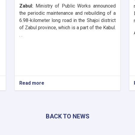
Zabul:
Ministry of Public Works announced
the periodic maintenance and rebuilding of a
6.98-kilometer long road in the Shajoi district
of Zabul province, which is a part of the Kabul.
. .
Read more
about
Maintenance
of
6.98
km
part
BACK TO NEWS
of
Kabul-
Kandahar