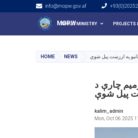
info@mopw.gov.af
+93(0)2025
Main navigation
MOPW
ABOUT MINISTRY
PROJECTS 
HOME
NEWS
سي ترمیم چارې د
kalim_admin
Mon, Oct 06 2025 1