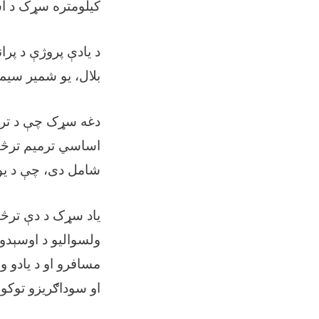
کیلومتره سړک د ا
د یادې پروژې د پر
بلال، یو شمیر سیم
دغه سړک چې د ترا
اساسي ترمیم ترڅ
شامل دی، چې د یو
یاد سړک د دې ترڅنګ
ولسوالیو د اوسېدون
مسافرو او د یادو و
او سوداګریزو توکو 