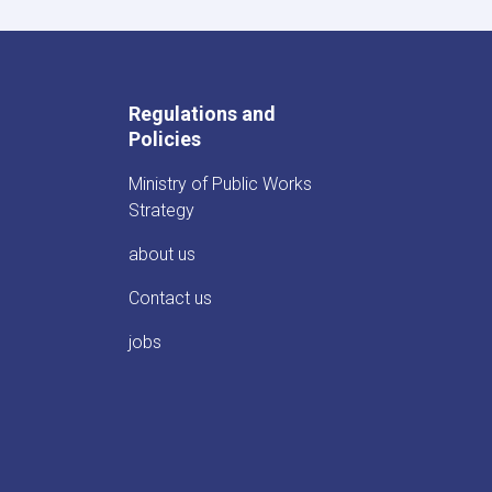
Affairs
of
the
Ministry
of
Regulations and
Public
Policies
Works
with
Ministry of Public Works
the
President
Strategy
of
the
about us
World
Food
Contact us
Program
in
jobs
Afghanistan
and
the
UN
Special
Representative
for