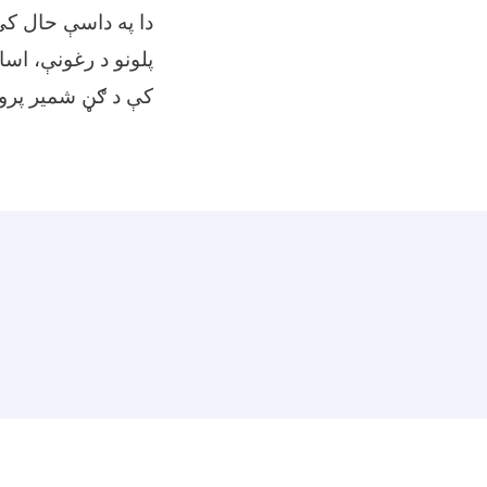
دا په داسې حال کې 
پلونو د رغونې، اسا
کې د ګڼ شمیر پرو