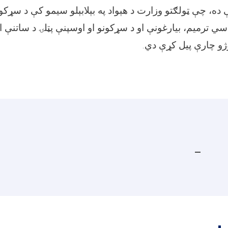
ده، چې ټولګتو وزارت د هېواد په بېلابېلو سیمو کې د سړکون
سي ترمیم، بیارغونې او د سړکونو او اوسپنې پټلۍ د ساتنې ا
.
ژو چارې پیل کړې دي