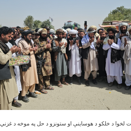
زارت لخوا د خلکو د هوساینې او ستونزو د حل په موخه د غزن