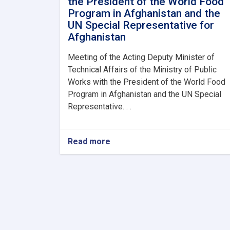
the President of the World Food
Program in Afghanistan and the
UN Special Representative for
Afghanistan
Meeting of the Acting Deputy Minister of
Technical Affairs of the Ministry of Public
Works with the President of the World Food
Program in Afghanistan and the UN Special
Representative. . .
Read more
about
Meeting
of
the
Acting
Deputy
Minister
of
Technical