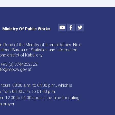
73%
progress
Youtube
Facebook
Twitter
Ministry Of Public Works
s:
Road of the Ministry of Internal Affairs. Next
ational Bureau of Statistics and Information.
nd district of Kabul city
+93 (0) 0744252722
nfo@mopw.gov.af
hours: 08:00 a.m. to 04:00 p.m., which is
 from 08:00 a.m. to 01:00 p.m.
om 12:00 to 01:00 noon is the time for eating
n prayer