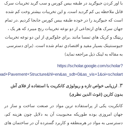
با اور کردن جیوګرید در طبقه بیس کورس و سب ګرید تخریبات سرک
قابل ملاحظه یی کم ګردید است.
و این تخریبات بیشتر وخت کم شده
است که جیوګرید را در خوده طبقه بیس کورس جابجا کردیم .
در تمام
جهان سرک هاي ارتجاعی از دو نوعه تخریبات رنج میبرد که هر یک ،
ریټنګ و کریک هاي تمسا مانند .براي جلوګیري از این دو نوعه تخریبات
جیوسنتیتک بسیار مفید و اقتصادي تمام شده است
.
(برای دسترسی
به مقاله به لینک ذیل مراجعه نماید)
https://scholar.google.com/scholar?
oad+Pavement+Structure&hl=en&as_sdt=0&as_vis=1&oi=scholart
۳.
ارزیابی خواص تازه و ریولوژی کانکریت با استفاده از فلای آش
بدون کاربن (غوث الدین نظری)
کانکریت یکی از پراستفاده ترین مواد در صنعت ساخت و ساز در
جهان امروزی بوده طوریکه محبوبیت آن به دلایل چون هزینه کم،
دسترسی به مواد در هرمنطقه و کاربرد گسترده آن در ساختمان های