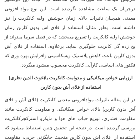
درجریان یک ساعت مشاهده نگردیده است. این نوع مواد افزونی
معدنی همچنان تاثیرات بالای زمان جوشش اولیه کانکریت را نیز
داشته است. بطور مثال: استفاده از فلای آش بدون کاربن زمان
جوشش اولیه کانکریت را تسریع میبخشد که در فصل سرما میتواند از
یخ زده گی کانریت جلوگیری نماید. برعلاوه، استفاده از فلای آش
بدون کاربن باعث کاهش پلاستیک ویسکاسیتی وافزایش بهره وری که
فکتور های اساسی کارآیی کانکریت محسوب میشود میگردد.
ارزیابی خواص میکانیکی و مدوامت کانکریت با
(غوث الدین نظری)
استفاده از فلای آش بدون کاربن
در این مقاله تاثیرات موادافزونی معدنی کانکریت (فلای آش و فلای
آش بدون کاربن) بالای خواص میکانیکی و مداومت کانکریت مانند
مقاومت فشاری، توزیع حباب های هوا و مایکرو استرکچرکانکریت
بررسی گردیده است. در نتیجه این تحقیق چنین استنباط میشود که
استفاده از فلای آش بدون کاربن منحیث جایگزنی جزیی، مقاومت