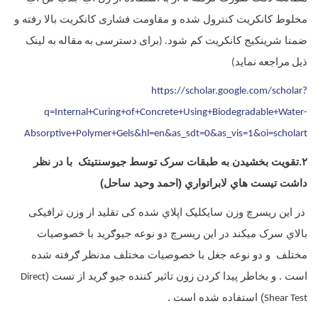
مخلوط کانکریت کنترول شده و مقاومت فشاری کانکریت بالا رفته و
ضمنا شرینکیج کانکریت کم شود
. (برای دسترسی به مقاله به لینک
ذیل مراجعه نماید)
https://scholar.google.com/scholar?
q=Internal+Curing+of+Concrete+Using+Biodegradable+Water-
Absorptive+Polymer+Gels&hl=en&as_sdt=0&as_vis=1&oi=scholart
تقویت بخشیدن به طبقات سرک توسط جیوسنتیتک با در نظر
۲.
داشت تیست هاي لابراتواري (احمد وحید ساحل)
در این ریسرچ وزن سایکلیک اپلاي شده کی تقلید از وزن ترافیکی
بالاي سرک میکند در این ریسرچ دو نوعه جیوګرید با خصوصیات
مختلف و دو نوعه جغل با خصوصیات مختلف مدنظر ګرفته شده
است . و بخاطر پیدا کردن زون تاثیر کننده جیو ګرید از تست (
Direct
) استفاده شده است .
Shear Test