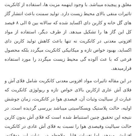
مغلق و پیچیده میباشد. با وجود اینهمه مزیت ها، استفاده از کانکریت
تاثیرات منفی بالای محیط زیست دارد. تولید سمنت باعث انتشار گاز
های گل خانه و کاربن دای اکساید شده که سالانه بین ۵ الی ۸ فیصد
کل این گاز ها را تشکیل میدهد. از طرف دیگر، استفاده از مواد
افزونی معدنی در کانکریت نه تنها باعث کاهش تولید کاربن دای
اکساید، بهبود خواص تازه و میکانیکی کانکریت میگردد بلکه محصول
فرعی که با عث آلوده گی محیط زیست میگردد را مورد استفاده
قرارمیدهد.
در این مقاله تاثیرات مواد افزونی معدنی کانکریت شامل فلای آش و
فلای آش عاری ازکاربن بالای خواص تازه و ریولوژی کانکریت که
عبارت از سیالیت وثبات آن، فیصدی هوا در کانکریت، زمان جوشش
اولیه، حالت پلاستیک ویسکاسیتی میباشد بررسی گردیده است. در
نتیجه این تحقیق چنین استنباط شده است که فلای آش بدون کاربن
حالت سیالیت وفیصدی هوا را نسبت به فلای آش عادی در کانکریت
افزایش میدهد، اما تغیرات قابل ملاحظه در ثبات این دوفکتور