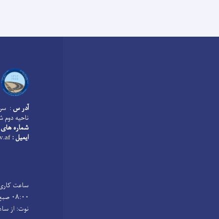
آدر س
: سرک
ناحیه دوم ش
شماره های 
ایمیل :
info@mopw.gov.af
۰۸:۰۰ صبح الی ساعت ۰۱:۰۰ ظهر میباشد
نوت: از ساعت ۱۲:۰۰ الی ۰۱:۰۰ ظهر وقت صرف طعام و ن