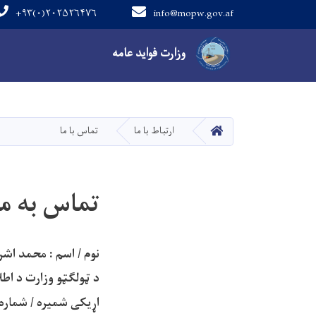
+۹۳(۰)۲۰۲۵۲۶۴۷۶
info@mopw.gov.af
Main navigation
وزارت فواید عامه
صفحه اصلی
ارتباط با ما
تماس با ما
تماس به ما
نوم / اسم : محمد 
د ټولګټو وزارت د اطلا
اړیکی شمیره / شماره تماس: 0744252722 / د واتسپ 