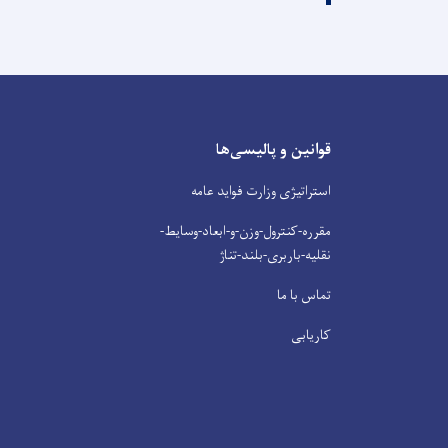
قوانین و پالیسی‌ها
استراتیژی وزارت فواید عامه
مقرره-کنترول-وزن-و-ابعاد-وسایط-
نقلیه-باربری-بلند-تناژ
تماس با ما
کاریابی