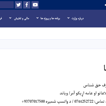
Twitter
Facebook
Youtube
Search
درباره وزارت
برنامه ها و پروژه ها
مالی و تفتیش
فر
Skip
to
main
content
اشرف حق شناس
عاتو او عامه اړیکو آمر/ ویاند
شمیره 93707017500+