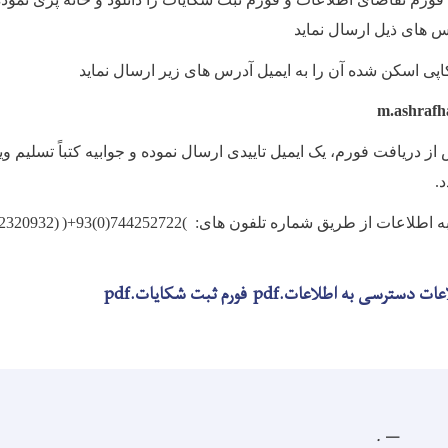
س های ذیل ارسال نماید
کاپی اسکن شده آن را به ایمیل آدرس های زیر ارسال
نماید
m.ashrafh
ز دریافت فورم، یک ایمیل تاییدی ارسال نموده و جوابیه کتباً تسلیم وی
د
.
 اطلاعات از طریق شماره تلفون های:
(
+93(0)744252722
)
(
02320932
ات دسترسی به اطلاعات.pdf
فورم ثبت شکایات.pdf
.