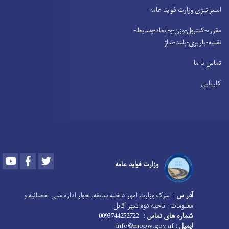
استراتیژی وزارت فواید عامه
مقرره-کنترول-وزن-و-ابعاد-وسایط-
نقلیه-باربری-بلند-تناژ
تماس با ما
کاریابی
Youtube
Facebook
Twitter
وزارت فواید عامه
آدر س
: سرک وزارت امور داخله سابقه. جوار اداره ملی احصائیه و
معلومات . ناحیه دوم شهر کابل
شماره های تماس :
0093744252722
ایمیل :
info@mopw.gov.af