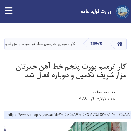
tion
وزارت فواید عامه
Skip
to
main
صفحه اصلی
NEWS
کار ترمیم پورت پنجم خط آهن حیرتان–مزارشریف تک
content
کار ترمیم پورت پنجم خط آهن حیرتان–
مزارشریف تکمیل و دوباره فعال شد
kalim_admin
شنبه ۱۴۰۵/۳/۲ - ۷:۵۹
https://www.mopw.gov.af/dr/%DA%A9%D8%A7%D8%B1-