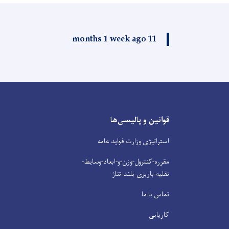
11 months 1 week ago
قوانین و پالیسی‌ها
استراتیژی وزارت فواید عامه
مقرره-کنترول-وزن-و-ابعاد-وسایط-
نقلیه-باربری-بلند-تناژ
تماس با ما
کاریابی