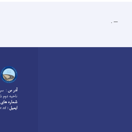
.
آدر س
: سرک
ناحیه دوم ش
شماره های 
ایمیل :
info@mopw.gov.af