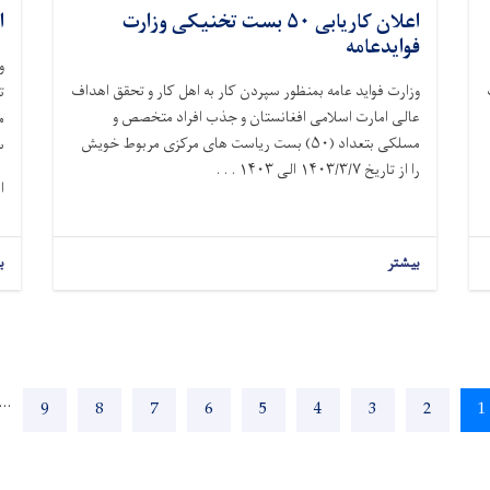
اعلان کاریابی ۵۰ بست تخنیکی وزارت
ا
فوایدعامه
و
وزارت فواید عامه بمنظور سپردن کار به اهل کار و تحقق اهداف
ت
عالی امارت اسلامی افغانستان و جذب افراد متخصص و
م
مسلکی بتعداد (
۵۰)
بست ریاست های مرکزی مربوط خویش
س
را از تاریخ
۱۴۰۳/۳/۷
الی
۱۴۰۳ . . .
ا
بیشتر
ب
…
Page
9
Page
8
Page
7
Page
6
Page
5
Page
4
Page
3
Page
2
Current
1
page