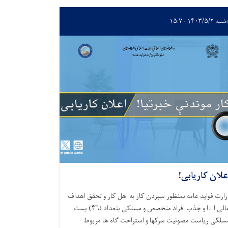
ه ۱۴۰۳/۵/۲ - ۱۵:۷
علان کاریابی!
زارت فواید عامه بمنظور سپردن کار به اهل کار و تحقق اهداف
عالی ا.ا.ا و جذب افراد متخصص و مسلکی بتعداد (۴۶) بست
سلکی ریاست مصونیت سرکها و استراحت گاه ها مربوط