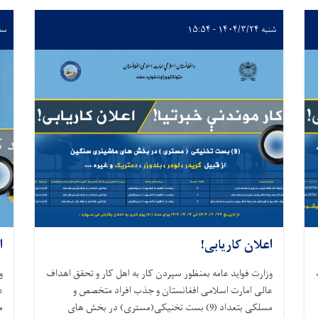
شنبه ۱۴۰۴/۳/۲۴ - ۱۵:۵۴
سه‌شنب
اعلان کاریابی!
ا
وزارت فواید عامه بمنظور سپردن کار به اهل کار و تحقق اهداف
و
عالی امارت اسلامی افغانستان و جذب افراد متخصص و
مسلکی بتعداد (9) بست تخنیکی(مستری) در بخش های
م