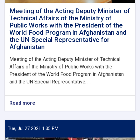
Meeting of the Acting Deputy Minister of
Technical Affairs of the Ministry of
Public Works with the President of the
World Food Program in Afghanistan and
the UN Special Representative for
Afghanistan
Meeting of the Acting Deputy Minister of Technical
Affairs of the Ministry of Public Works with the
President of the World Food Program in Afghanistan
and the UN Special Representative. . .
Read more
about
Meeting
of
the
Acting
Tue, Jul 27 2021 1:35 PM
Deputy