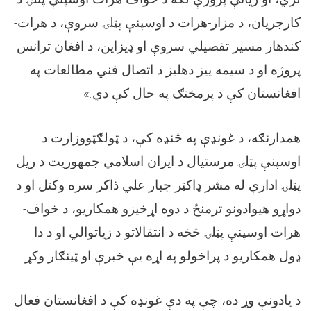
کارجریان، د مزار-هرات د اوسپنې پټلۍ سروې، د هرات-
کندهار مسیر تفصيلي سروې او ډیزاین، د افغان-ترانس
پروژه او د سیمه ییز دهلیز د اتصال فني مطالعات په
.»
افغانستان کې د پرمختګ په حال کې دي
همدارنګه، د غونډې په څنډه کې، د ټولګټووزارت د
اوسپنې پټلۍ مرستیال د ایران اسلامي جمهوریت د ریل
پټلۍ ادارې له مشر ډاکټر جبار علي ذاکر سره وکتل او د
دواړو هیوادونو ترمنځ د دوه اړخیزو همکاریو، د خواف-
هرات اوسپنې پټلۍ څخه د انتقالاتو د زیاتوالي او د دا
.
ډول همکاریو د پراخولو په اړه یې خبرې او ټینګار وکړ
د یادونې وړ ده، چې په دې غونډه کې د افغانستان فعال