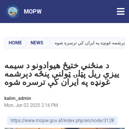
Tog
MOPW
Skip
to
main
HOME
NEWS
ځه دېرشمه غونډه په ایران کې ترسره شوه
content
د منځني ختیځ هیوادونو د سیمه
ییزې ریل پټلۍ ټولنې پنځه دېرشمه
غونډه په ایران کې ترسره شوه
kalim_admin
Mon, Jun 02 2025 2:16 PM
https://www.mopw.gov.af/index.php/en/node/3128