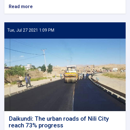
Special
Read more
about
Representative
Maintenance
for
of
Afghanistan
6.98
km
Tue, Jul 27 2021 1:09 PM
part
of
Kabul-
Kandahar
highway
completed
Daikundi: The urban roads of Nili City
reach 73% progress