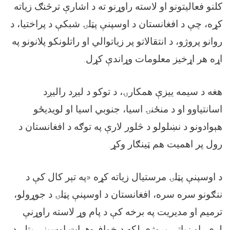
کلنو فعالیتونو او لاسته راوړنو ته د اشارې ترڅنګ زیاته
کړه، چې د افغانستان د اوسپنې پټلۍ شبکې د پراختیا، د
روانو پروژو، د انتقالاتو پر زیاتوالي او راتلونکو پلانونو په
.
اړه هر اړخیز معلومات وړاندې کړل
هغه د سیمه ییزې همکارۍ، د توکو د لیږد رالیږد
اسانتیاوو او د منځنۍ اسیا، جنوبي اسیا او لویدیځو
هېوادونو د نښلولو د څلور لارې په توګه د افغانستان د
.
رول پر اهمیت هم ټینګار وکړ
د اوسپنې پټلۍ مرستیال زیاته کړه «په تېر کال کې د
ننګونو سره سره، افغانستان د اوسپنې پټلۍ د جوړولو،
ترمیم او مدیریت په برخه کې د پام وړ لاسته راوړنې
لري، او زیاتې پروژې لکه د خواف-هرات اوسپنې پتلۍ د