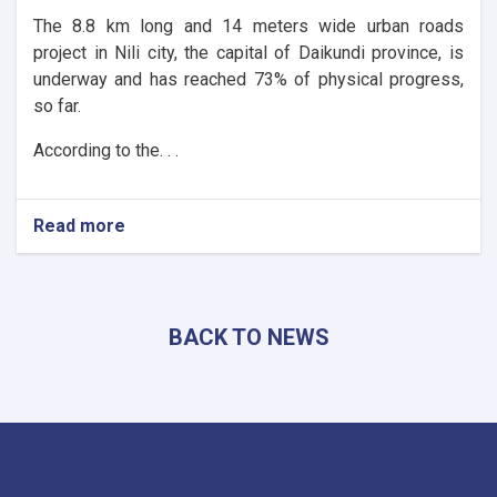
The 8.8 km long and 14 meters wide urban roads
project in Nili city, the capital of Daikundi province, is
underway and has reached 73% of physical progress,
so far.
According to the. . .
Read more
about
Daikundi:
The
urban
roads
BACK TO NEWS
of
Nili
City
reach
73%
progress