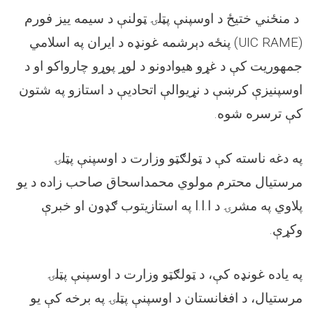
د منځني ختیځ د اوسپنې پټلۍ ټولنې د سیمه ییز فورم
پنځه دېرشمه غونډه د ایران په اسلامي
(UIC RAME)
جمهوریت کې د غړو هیوادونو د لوړ پوړو چارواکو او د
اوسپنیزې کرښې د نړیوالې اتحادیې د استازو په شتون
.
کې ترسره شوه
په دغه ناسته کې د ټولګټو وزارت د اوسپنې پټلۍ
مرستیال محترم مولوي محمداسحاق صاحب زاده د یو
پلاوي په مشرۍ د ا.ا.ا په استازیتوب ګډون او خبرې
.
وکړې
په یاده غونډه کې، د ټولګټو وزارت د اوسپنې پټلۍ
مرستیال، د افغانستان د اوسپنې پټلۍ په برخه کې یو