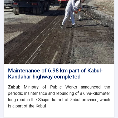
Minister
of
Technical
Affairs
of
the
Ministry
of
Public
Works
with
the
President
of
Maintenance of 6.98 km part of Kabul-
the
Kandahar highway completed
World
Food
Zabul:
Ministry of Public Works announced the
Program
periodic maintenance and rebuilding of a 6.98-kilometer
in
long road in the Shajoi district of Zabul province, which
Afghanistan
and
is a part of the Kabul. . .
the
UN