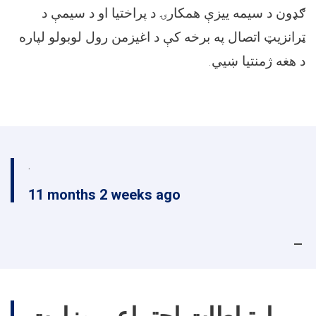
ګډون د سیمه ییزې همکارۍ د پراختیا او د سیمې د
ټرانزیټ اتصال په برخه کې د اغیزمن رول لوبولو لپاره
.
د هغه ژمنتیا ښیي
.
11 months 2 weeks ago