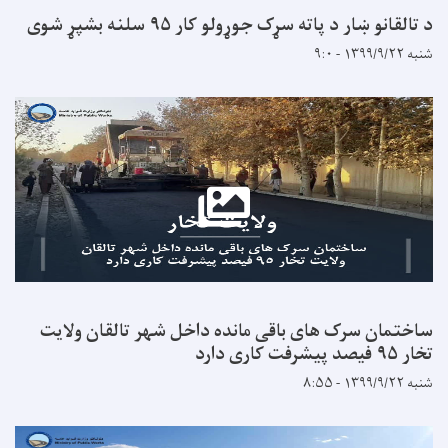
 د پاته سړک جوړولو کار ۹۵ سلنه بشپړ شوی
سرک های باقی مانده داخل شهر تالقان ولایت