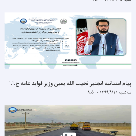
انیه انجنیر نجیب الله یمین وزیر فواید عامه ج.ا.ا