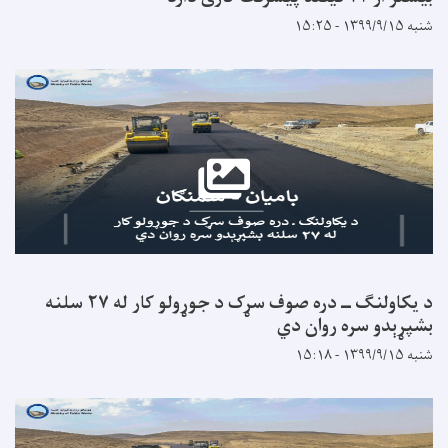
د یکاولنګ ــ دره صوف سړک د جوړولو کار له ۲۷ سلنه
سره روان دي