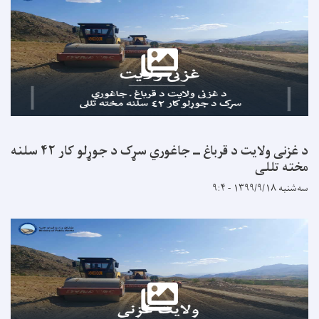
د غزنی ولایت د قرباغ ــ جاغوري سړک د جوړلو کار ۴۲ سلنه
ی