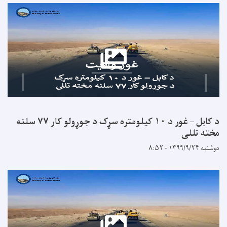
د کابل – غور د ۱۰ کیلومتره سړک د جوړولو کار ۷۷ سلنه
ی