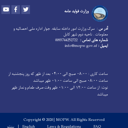
Youtube
Facebook
Twitter
وزارت فواید عامه
ر س
: سرک وزارت امور داخله سابقه. جوار اداره ملی احصائیه و
لومات . ناحیه دوم شهر کابل
اره های تماس :
0093744252722
میل :
info@mopw.gov.af
ساعت کاری : ۰۸:۰۰ صبح الی ۰۴:۰۰ بعد از ظهر که روز پنجشنبه از
۰۸ صبح الی ساعت ۰۱:۰۰ ظهر میباشد
نوت: از ساعت ۱۲:۰۰ الی ۰۱:۰۰ ظهر وقت صرف طعام و نماز ظهر
باشد
Copyright © 2020 | MOPW. All Rights Reserved
Footer men
FAQ
Laws & Regulations
English
پښتو