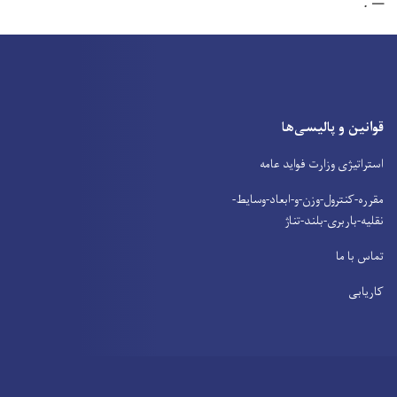
الیسی‌ها
ارت فواید عامه
-وزن-و-ابعاد-وسایط-
بلند-تناژ