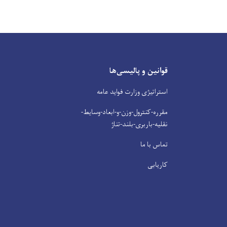
قوانین و پالیسی‌ها
استراتیژی وزارت فواید عامه
مقرره-کنترول-وزن-و-ابعاد-وسایط-
نقلیه-باربری-بلند-تناژ
تماس با ما
کاریابی