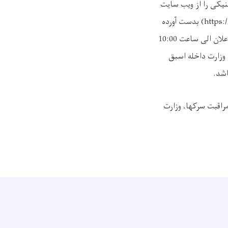
نیکی را از ویب سایت
(https:
بدست آورده
آفرهای خویش را مطابق شرایط مندرج شرطنامه و طبق اصول تدارکات طور سربسته از تاریخ نشر اعلان الى ساعت 10:00
 وزارت داخله اسبق
اشد
.
 مقر معینیت حفظ و مراقبت سرکها، وزارت