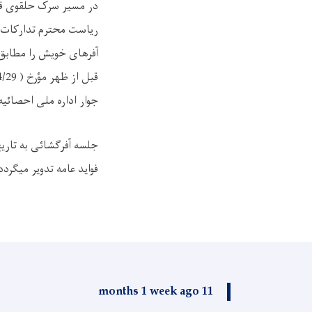
در مسیر سرک حلقوی قیص
ریاست محترم تدارکات م
قبل از ظهر مؤرخ ( 1405/4/29 هـ.ش)
جوار اداره ملی احصائیه
فواید عامه تدویر میگردد
11 months 1 week ago