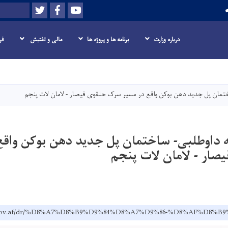
Twitter
Facebook
Youtube
Search
درباره وزارت
برنامه ها و پروژه ها
مالی و تفتیش
فر
Skip
to
main
تمان پل جدید دهن بوكن واقع در مسیر سرک حلقوی قیصار - لامان لات پنجم
content
 داوطلبی- ساختمان پل جدید دهن بوكن واقع
ار - لامان لات پنجم
pw.gov.af/dr/%D8%A7%D8%B9%D9%84%D8%A7%D9%86-%D8%AF