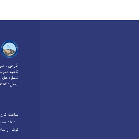
آدر س
: سرک
ناحیه دوم ش
شماره های 
ایمیل :
info@mopw.gov.af
۰۸:۰۰ صبح الی ساعت ۰۱:۰۰ ظهر میباشد
نوت: از ساعت ۱۲:۰۰ الی ۰۱:۰۰ ظهر وقت صرف طعام و ن