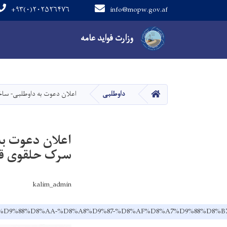
+۹۳(۰)۲۰۲۵۲۶۴۷۶
info@mopw.gov.af
Main navigation
وزارت فواید عامه
صفحه اصلی
داوطلبی
اعلان دعوت به داوطلبی- ساخ
اعلان دعوت به
سرک حلقوی قیص
kalim_admin
%D8%B9%D9%88%D8%AA-%D8%A8%D9%87-%D8%AF%D8%A7%D9%8