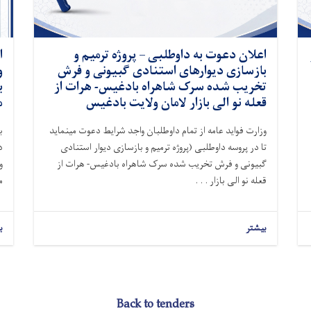
اعلان دعوت به داوطلبی – پروژه ترمیم و
ا
بازسازی دیوارهای استنادی گبیونی و فرش
و
تخریب شده سرک شاهراه بادغیس- هرات از
ب
قعله نو الی بازار لامان ولایت بادغیس
م
وزارت فواید عامه از تمام داوطلبان واجد شرایط دعوت مینماید
ب
تا در پروسه داوطلبی (
پروژه ترمیم و بازسازی دیوار استنادی
د
گبیونی و فرش تخریب شده سرک شاهراه بادغیس- هرات از
و
قعله نو الی بازار . . .
م
بیشتر
ب
Back to tenders