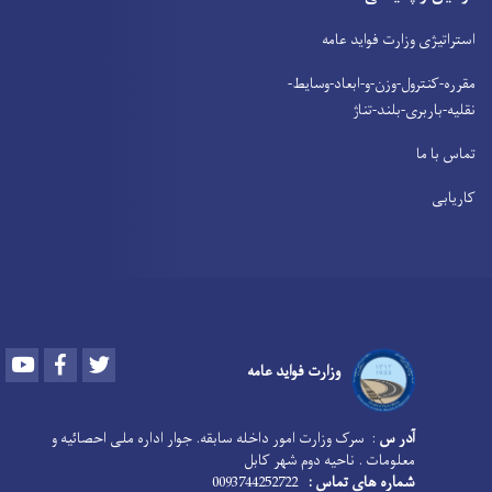
استراتیژی وزارت فواید عامه
مقرره-کنترول-وزن-و-ابعاد-وسایط-
نقلیه-باربری-بلند-تناژ
تماس با ما
کاریابی
Youtube
Facebook
Twitter
وزارت فواید عامه
آدر س
: سرک وزارت امور داخله سابقه. جوار اداره ملی احصائیه و
معلومات . ناحیه دوم شهر کابل
شماره های تماس :
0093744252722