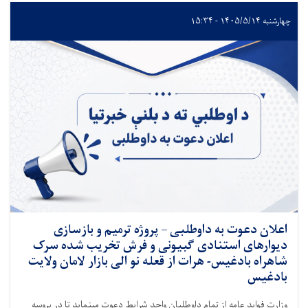
چهارشنبه ۱۴۰۵/۵/۱۴ - ۱۵:۳۴
اعلان دعوت به داوطلبی – پروژه ترمیم و بازسازی
دیوارهای استنادی گبیونی و فرش تخریب شده سرک
شاهراه بادغیس- هرات از قعله نو الی بازار لامان ولایت
بادغیس
وزارت فواید عامه از تمام داوطلبان واجد شرایط دعوت مینماید تا در پروسه