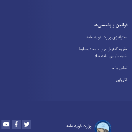
قوانین و پالیسی‌ها
استراتیژی وزارت فواید عامه
مقرره-کنترول-وزن-و-ابعاد-وسایط-
نقلیه-باربری-بلند-تناژ
تماس با ما
کاریابی
Youtube
Facebook
Twitter
وزارت فواید عامه