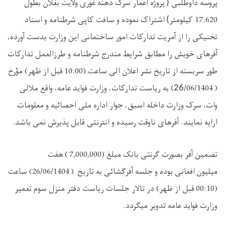
پروسه داوطلبی
پروژه اعمار سرک دهنه غوری ولایت بغلان بطول
(
17.620 کیلومتر
اشتراک نموده و سافت کاپی شرطنامه و اسناد
)
تخنیکی را از آمریت تدارکات امور ساختمانی این وزارت بدست آورده،
آفرهای خویش را مطابق شرایط مندرج شرطنامه و طرزالعمل تدارکات
طور سربسته از تاریخ نشر اعلان الی ساعت (10:00 قبل از ظهر) مؤرخ
(
/06/1404) به ریاست تدارکات، وزارت فواید عامه، واقع ملالی
26
وات، سرک وزارت داخله اسبق، جوار اداره ملی احصائیه و معلومات
ارایه نمایند. آفرهای ناوقت رسیده و انترنتی قابل پذیرش نمی باشد.
تضمین آفر بصورت گرنتی بانک مبلغ (
7,000,000
) هفت
میلیون افغانی بوده و جلسه آفرگشائی به تاریخ (
1404
/06/
26
) ساعت
(00:10 قبل از ظهر) در تالار جلسات ریاست دفتر منزل سوم تعمیر
وزارت فواید عامه تدویر میگردد.