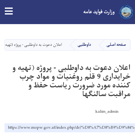
وزارت فواید عامه
Skip
to
main
صفحه اصلی
داوطلبی
اعلان دعوت به داوطلبی - پروژه (تهیه و خرایداری 9 قلم روغنیات و مواد چرب کننده مورد ضرورت ریاست 
content
اعلان دعوت به داوطلبی - پروژه (تهیه و
خرایداری 9 قلم روغنیات و مواد چرب
کننده مورد ضرورت ریاست حفظ و
مراقبت سالنگها
kalim_admin
https://www.mopw.gov.af/index.php/dr/%D8%A7%D8