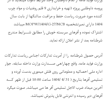
وزارت فواید عامه از تمام داوطلبان واجد شرایط دعوت مینماید تا در
پروسه داوطلبی پروژه (تهیه و خرایداری 9 قلم روغنیات و مواد چرب
کننده مورد ضرورت ریاست حفظ و مراقبت سالنگها از بابت سال
1404
دارای نمبرتشخصیه
MOPW/1404/G-27/NCB
میباشد
اشتراک نموده و آفرهای سربسته خویش را مطابق شـــرایط مندرج
شرطنامه بعد از نشر اعلان ارائه نماید
.
آدرس حصول شرطنامه را از آمریت تدارکات اجناس ریاست تدارکات
وزارت فواید عامه، واقع چهاراهی صـــدارت وزارت داخله سابقه، جوار
اداره ملی احصائیه و معلوماتی روی فلش میموری بدست آورده و
تسلیمی آفرها بتاریخ ( 31 /4 /1404 ساعت 10:00 قبل از ظهر کـــه
آخرین میعاد ضرب الاجل تسلیمی آفر ها می میباشد, صورت میگرد
آفرهای دیر رسیده و انترنتی قابل پذیرش نمیباشد
.