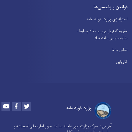
قوانین و پالیسی‌ها
استراتیژی وزارت فواید عامه
مقرره-کنترول-وزن-و-ابعاد-وسایط-
نقلیه-باربری-بلند-تناژ
تماس با ما
کاریابی
Youtube
Facebook
Twitter
وزارت فواید عامه
آدر س
: سرک وزارت امور داخله سابقه. جوار اداره ملی احصائیه و