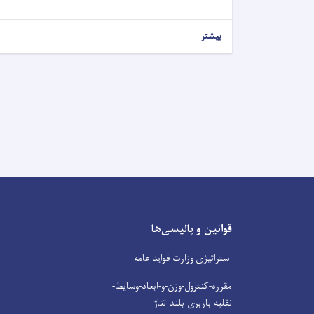
بیشتر
قوانین و پالیسی‌ها
استراتیژی وزارت فواید عامه
مقرره-کنترول-وزن-و-ابعاد-وسایط-
نقلیه-باربری-بلند-تناژ