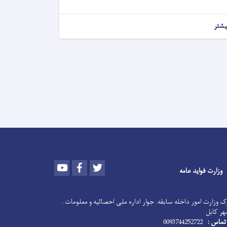
یشتر
Youtube
Facebook
Twitter
وزارت فواید عامه
 وزارت امور داخله سابقه. جوار اداره ملی احصائیه و معلومات .
هر کابل
تماس :
0093744252722