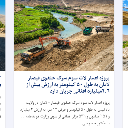
پروژه اعمار لات سوم سرک حلقوی قیصار –
ک
لامان به طول ۵۰ کیلومتر به ارزش بیش از
ب
۴.۶میلیارد افغانی جریان دارد
پ
پروژه اعمار لات سوم سرک حلقوی قیصار – لامان در ولایت
و
بادغیس به طول ۵۰کیلومتر و عرض ۱۲متر، به ارزش ۴میلیارد
ا
و ۶۵۲ میلیون و ۵۳۶هزار افغانی از سوی وزارت فوایدعامه ا.ا.ا
ق
با سکتور خصوصی. . .