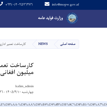
+۹۳(۰)۲۰۲۵۲۶۴۷۶
info@mopw.gov.af
Main navigation
وزارت فواید عامه
صفحه اصلی
NEWS
کارساخت تعمیر اداری ریاست فوایدعامه پ
میلیون افغانی 
kalim_admin
چهارشنبه ۱۴۰۵/۴/۱۰ - ۱۱:۴۶
8%A7%D8%AE%D8%AA-%D8%AA%D8%B9%D9%85%DB%8C%D8%B1-%