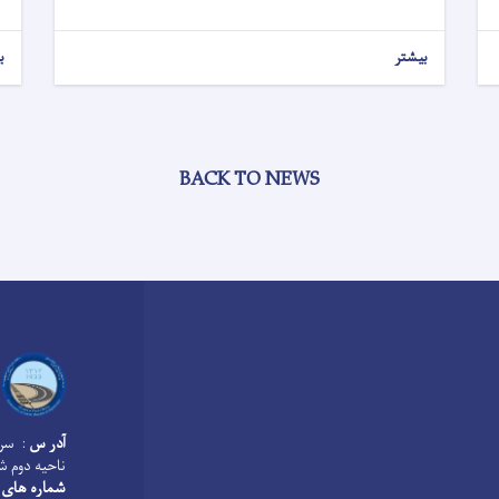
بیشتر
ب
BACK TO NEWS
آدر س
: سرک
ناحیه دوم ش
شماره های 